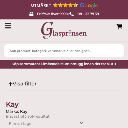
UTMÄRKT
Fri frakt över 999 kr
08 - 22 79 39
Search
...
Köp sommarens Limiterade Muminmugg innan det tar slut
Visa filter
Kay
Märke: Kay
Endast ett sökresultat