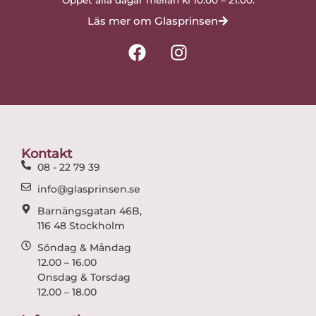
Öppet alla dagar mellan kl 10.00 – 21.00.
Läs mer om Glasprinsen
F
I
a
n
c
s
e
t
b
a
o
g
o
r
Kontakt
k
a
08 - 22 79 39
m
info@glasprinsen.se
Barnängsgatan 46B,
116 48 Stockholm
Söndag & Måndag
12.00 – 16.00
Onsdag & Torsdag
12.00 – 18.00