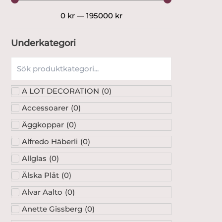
0
kr
—
195000
kr
Underkategori
A LOT DECORATION
(
0
)
Accessoarer
(
0
)
Äggkoppar
(
0
)
Alfredo Häberli
(
0
)
Allglas
(
0
)
Älska Plåt
(
0
)
Alvar Aalto
(
0
)
Anette Gissberg
(
0
)