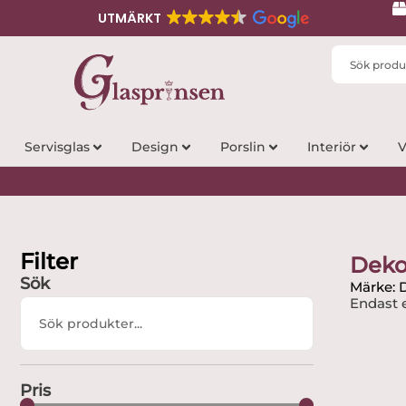
UTMÄRKT
Search
...
Servisglas
Design
Porslin
Interiör
V
Filter
Deko
Sök
Märke: 
Endast e
Search
...
Pris