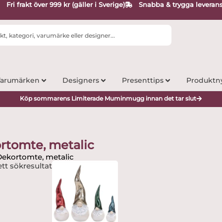
Fri frakt över 999 kr (gäller i Sverige)
Snabba & trygga leveran
arumärken
Designers
Presenttips
Produktn
Köp sommarens Limiterade Muminmugg innan det tar slut
rtomte, metalic
Dekortomte, metalic
tt sökresultat