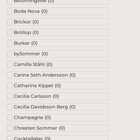
Bloomingville
(
0
)
Boda Nova
(
0
)
Brickor
(
0
)
Bröllop
(
0
)
Burkar
(
0
)
bySommer
(
0
)
Camilla Ståhl
(
0
)
Carina Seth Andersson
(
0
)
Catharina Kippel
(
0
)
Cecilia Carlsson
(
0
)
Cecilia Davidsson Berg
(
0
)
Champagne
(
0
)
Chresten Sommer
(
0
)
Cocktailglas
(
0
)