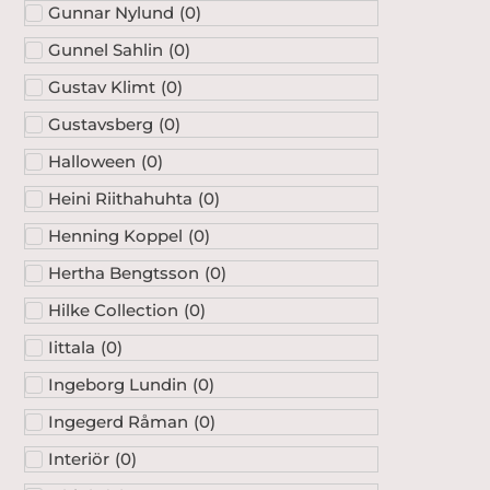
Gunnar Nylund
(
0
)
Gunnel Sahlin
(
0
)
Gustav Klimt
(
0
)
Gustavsberg
(
0
)
Halloween
(
0
)
Heini Riithahuhta
(
0
)
Henning Koppel
(
0
)
Hertha Bengtsson
(
0
)
Hilke Collection
(
0
)
Iittala
(
0
)
Ingeborg Lundin
(
0
)
Ingegerd Råman
(
0
)
Interiör
(
0
)