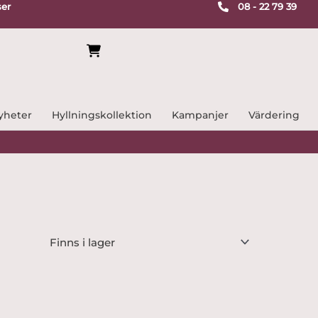
ser
08 - 22 79 39
yheter
Hyllningskollektion
Kampanjer
Värdering