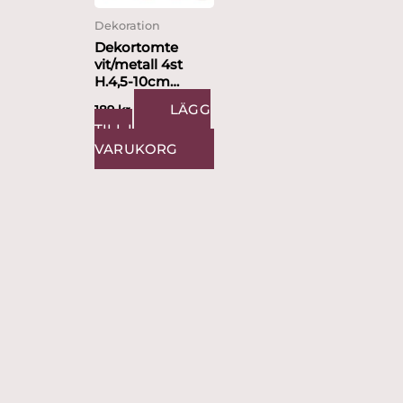
Dekoration
Dekortomte
vit/metall 4st
H.4,5-10cm
Design Ruth
LÄGG
189
kr
Vetter
TILL I
VARUKORG