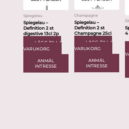
Champagne
Spiegelau
Ö
Spiegelau –
Spiegelau –
Definition 2 st
S
Definition 2 st
Champagne 25cl
4
digestive 13cl 2p
LÄGG TILL I
LÄGG TILL I
VARUKORG
VARUKORG
V
ANMÄL
ANMÄL
INTRESSE
INTRESSE