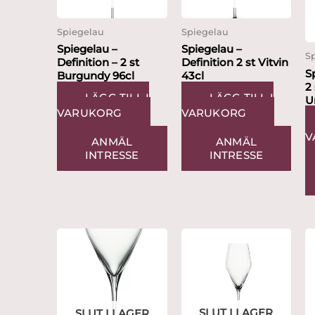
Spiegelau
Spiegelau
Spiegelau –
Spiegelau –
S
Definition – 2 st
Definition 2 st Vitvin
S
Burgundy 96cl
43cl
2 
LÄGG TILL I
LÄGG TILL I
U
VARUKORG
VARUKORG
5
V
ANMÄL
ANMÄL
INTRESSE
INTRESSE
SLUT I LAGER
SLUT I LAGER