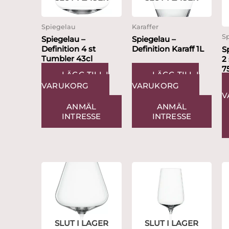
Spiegelau
Karaffer
S
Spiegelau –
Spiegelau –
Definition 4 st
Definition Karaff 1L
S
Tumbler 43cl
2
7
LÄGG TILL I
LÄGG TILL I
VARUKORG
VARUKORG
V
ANMÄL
ANMÄL
INTRESSE
INTRESSE
SLUT I LAGER
SLUT I LAGER