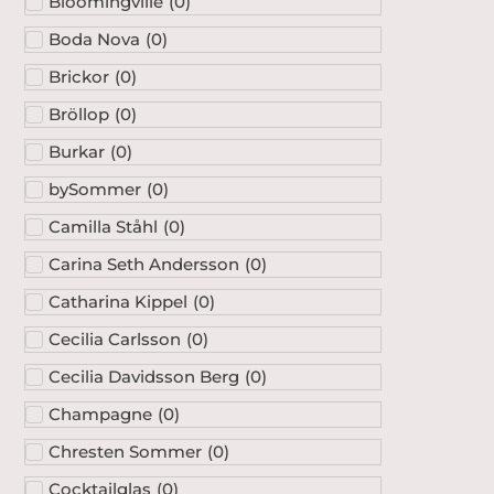
Bloomingville
(
0
)
Boda Nova
(
0
)
Brickor
(
0
)
Bröllop
(
0
)
Burkar
(
0
)
bySommer
(
0
)
Camilla Ståhl
(
0
)
Carina Seth Andersson
(
0
)
Catharina Kippel
(
0
)
Cecilia Carlsson
(
0
)
Cecilia Davidsson Berg
(
0
)
Champagne
(
0
)
Chresten Sommer
(
0
)
Cocktailglas
(
0
)