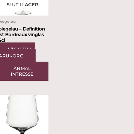
SLUT I LAGER
piegelau
piegelau – Definition
 st Bordeaux vinglas
5cl
LÄGG TILL I
ARUKORG
ANMÄL
INTRESSE