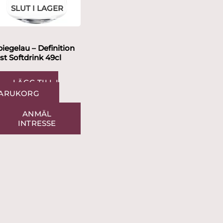
SLUT I LAGER
l
piegelau – Definition
 st Softdrink 49cl
LÄGG TILL I
ARUKORG
ANMÄL
INTRESSE