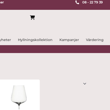
ser
08 - 22 79 39
yheter
Hyllningskollektion
Kampanjer
Värdering