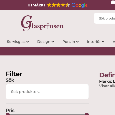
UTMÄRKT
Search
...
Servisglas
Design
Porslin
Interiör
V
Filter
Defin
Sök
Märke: D
Visar all
Search
...
Pris