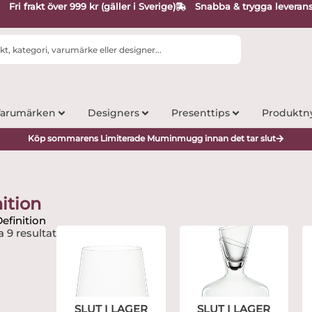
Fri frakt över 999 kr (gäller i Sverige)
Snabba & trygga leveran
arumärken
Designers
Presenttips
Produktn
Köp sommarens Limiterade Muminmugg innan det tar slut
ition
efinition
a 9 resultat
SLUT I LAGER
SLUT I LAGER