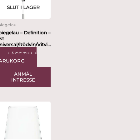
SLUT I LAGER
piegelau
piegelau – Definition –
st
niversal/Rödvin/Vitvin
5cl 2p
LÄGG TILL I
ARUKORG
ANMÄL
INTRESSE