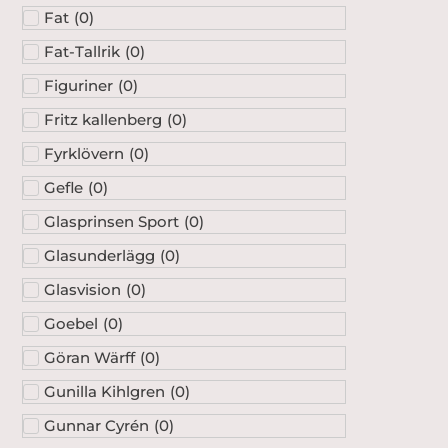
Fat-Tallrik
(
0
)
Figuriner
(
0
)
Fritz kallenberg
(
0
)
Fyrklövern
(
0
)
Gefle
(
0
)
Glasprinsen Sport
(
0
)
Glasunderlägg
(
0
)
Glasvision
(
0
)
Goebel
(
0
)
Göran Wärff
(
0
)
Gunilla Kihlgren
(
0
)
Gunnar Cyrén
(
0
)
Gunnar Nylund
(
0
)