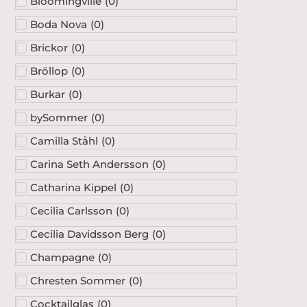
Brickor
(
0
)
Bröllop
(
0
)
Burkar
(
0
)
bySommer
(
0
)
Camilla Ståhl
(
0
)
Carina Seth Andersson
(
0
)
Catharina Kippel
(
0
)
Cecilia Carlsson
(
0
)
Cecilia Davidsson Berg
(
0
)
Champagne
(
0
)
Chresten Sommer
(
0
)
Cocktailglas
(
0
)
Cognac
(
0
)