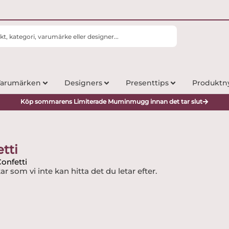
arumärken
Designers
Presenttips
Produktn
Köp sommarens Limiterade Muminmugg innan det tar slut
tti
onfetti
ar som vi inte kan hitta det du letar efter.