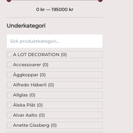
Underkategori
A LOT DECORATION
(
0
)
Accessoarer
(
0
)
Äggkoppar
(
0
)
Alfredo Häberli
(
0
)
Allglas
(
0
)
Älska Plåt
(
0
)
Alvar Aalto
(
0
)
Anette Gissberg
(
0
)
Anna Ehrner
(
0
)