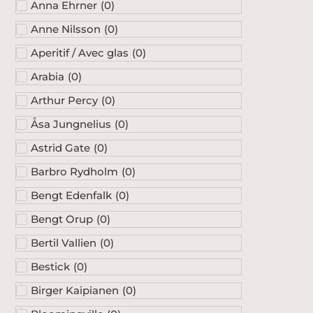
Anne Nilsson
(
0
)
Aperitif / Avec glas
(
0
)
Arabia
(
0
)
Arthur Percy
(
0
)
Åsa Jungnelius
(
0
)
Astrid Gate
(
0
)
Barbro Rydholm
(
0
)
Bengt Edenfalk
(
0
)
Bengt Orup
(
0
)
Bertil Vallien
(
0
)
Bestick
(
0
)
Birger Kaipianen
(
0
)
Bloomingville
(
0
)
Boda Nova
(
0
)