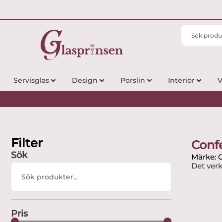
Search
...
Servisglas
Design
Porslin
Interiör
V
Filter
Confe
Sök
Märke: C
Det verk
Search
...
Pris
0
kr
—
195000
kr