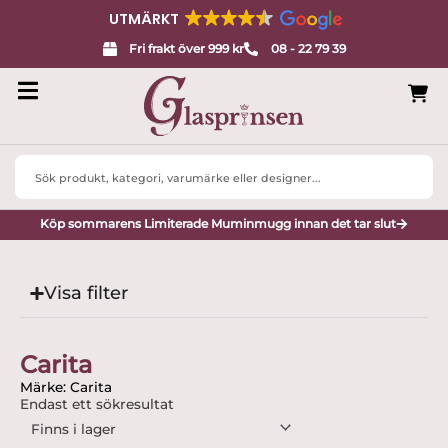
UTMÄRKT
Fri frakt över 999 kr
08 - 22 79 39
Search
...
Köp sommarens Limiterade Muminmugg innan det tar slut
Visa filter
Carita
Märke: Carita
Endast ett sökresultat