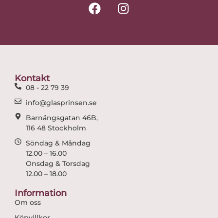
F
I
a
n
c
s
e
t
b
a
o
g
o
r
Kontakt
k
a
08 - 22 79 39
m
info@glasprinsen.se
Barnängsgatan 46B,
116 48 Stockholm
Söndag & Måndag
12.00 – 16.00
Onsdag & Torsdag
12.00 – 18.00
Information
Om oss
Köpvillkor