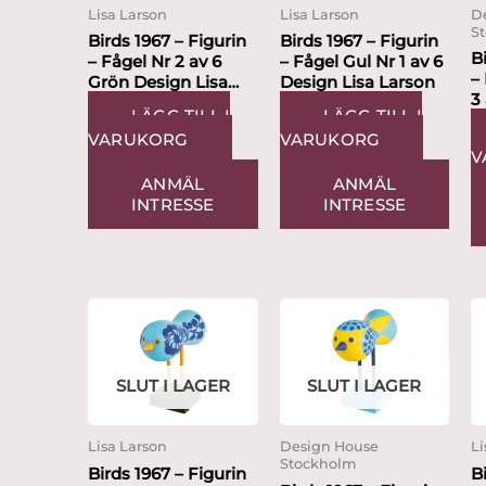
Lisa Larson
Lisa Larson
D
S
Birds 1967 – Figurin
Birds 1967 – Figurin
B
– Fågel Nr 2 av 6
– Fågel Gul Nr 1 av 6
–
Grön Design Lisa
Design Lisa Larson
3
Larson
LÄGG TILL I
LÄGG TILL I
L
VARUKORG
VARUKORG
V
ANMÄL
ANMÄL
INTRESSE
INTRESSE
SLUT I LAGER
SLUT I LAGER
Lisa Larson
Design House
Li
Stockholm
Birds 1967 – Figurin
B