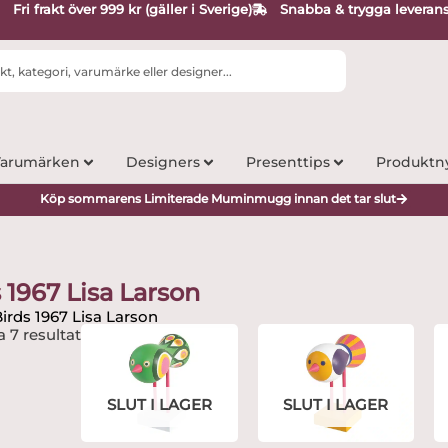
Fri frakt över 999 kr (gäller i Sverige)
Snabba & trygga leveran
arumärken
Designers
Presenttips
Produktn
Köp sommarens Limiterade Muminmugg innan det tar slut
 1967 Lisa Larson
irds 1967 Lisa Larson
a 7 resultat
SLUT I LAGER
SLUT I LAGER