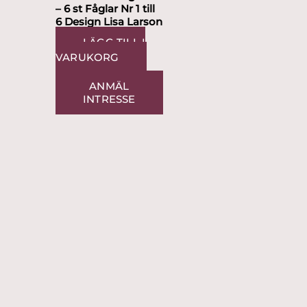
– 6 st Fåglar Nr 1 till
6 Design Lisa Larson
LÄGG TILL I
VARUKORG
ANMÄL
INTRESSE