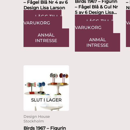
Birds 1967 – Figurin
– Fågel Blå Nr 4 av 6
–
– Fågel Blå & Gul Nr
Design Lisa Larson
N
5 av 6 Design Lisa
L
LÄGG TILL I
Larson
LÄGG TILL I
VARUKORG
V
VARUKORG
ANMÄL
ANMÄL
INTRESSE
INTRESSE
SLUT I LAGER
Design House
Stockholm
Birds 1967 – Figurin