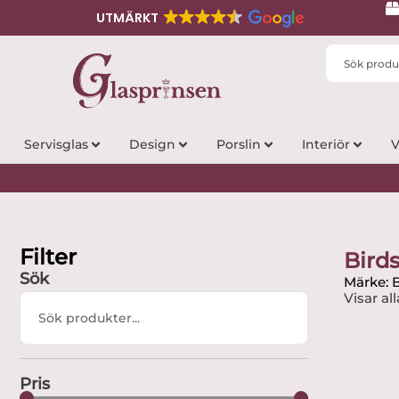
UTMÄRKT
Search
...
Servisglas
Design
Porslin
Interiör
V
Filter
Birds
Sök
Märke: B
Visar all
Search
...
Pris