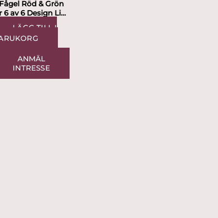
 Fågel Röd & Grön
r 6 av 6 Design Lisa
arson
LÄGG TILL I
ARUKORG
ANMÄL
INTRESSE