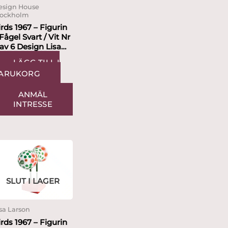
esign House
tockholm
irds 1967 – Figurin
 Fågel Svart / Vit Nr
 av 6 Design Lisa
arson
LÄGG TILL I
ARUKORG
ANMÄL
INTRESSE
SLUT I LAGER
sa Larson
irds 1967 – Figurin