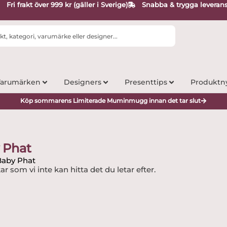
Fri frakt över 999 kr (gäller i Sverige)
Snabba & trygga leveran
arumärken
Designers
Presenttips
Produktn
Köp sommarens Limiterade Muminmugg innan det tar slut
 Phat
Baby Phat
ar som vi inte kan hitta det du letar efter.