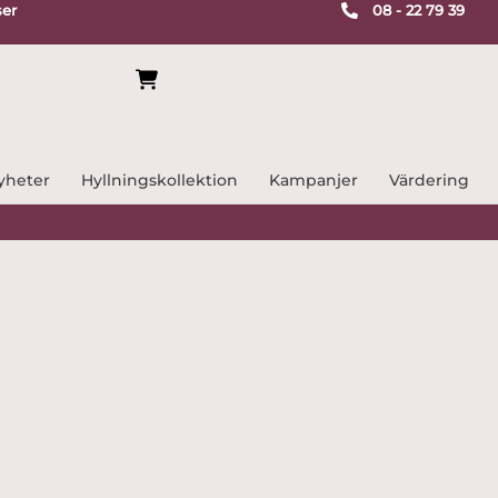
ser
08 - 22 79 39
yheter
Hyllningskollektion
Kampanjer
Värdering