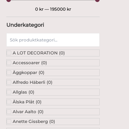
0
kr
—
195000
kr
Underkategori
A LOT DECORATION
(
0
)
Accessoarer
(
0
)
Äggkoppar
(
0
)
Alfredo Häberli
(
0
)
Allglas
(
0
)
Älska Plåt
(
0
)
Alvar Aalto
(
0
)
Anette Gissberg
(
0
)