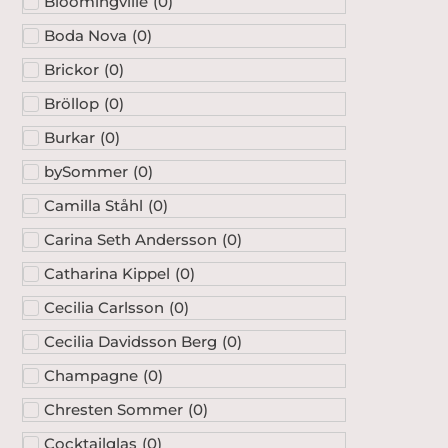
Bloomingville
(
0
)
Boda Nova
(
0
)
Brickor
(
0
)
Bröllop
(
0
)
Burkar
(
0
)
bySommer
(
0
)
Camilla Ståhl
(
0
)
Carina Seth Andersson
(
0
)
Catharina Kippel
(
0
)
Cecilia Carlsson
(
0
)
Cecilia Davidsson Berg
(
0
)
Champagne
(
0
)
Chresten Sommer
(
0
)
Cocktailglas
(
0
)