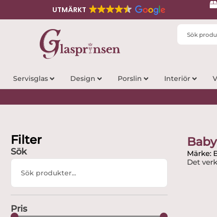
UTMÄRKT
Search
...
Servisglas
Design
Porslin
Interiör
V
Filter
Baby
Sök
Märke: 
Det verk
Search
...
Pris