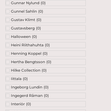
Gunnar Nylund
(
0
)
Gunnel Sahlin
(
0
)
Gustav Klimt
(
0
)
Gustavsberg
(
0
)
Halloween
(
0
)
Heini Riithahuhta
(
0
)
Henning Koppel
(
0
)
Hertha Bengtsson
(
0
)
Hilke Collection
(
0
)
Iittala
(
0
)
Ingeborg Lundin
(
0
)
Ingegerd Råman
(
0
)
Interiör
(
0
)