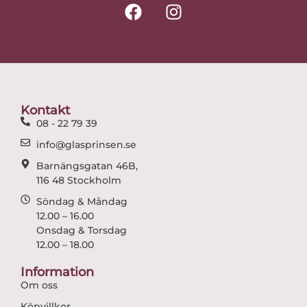
F
I
a
n
c
s
e
t
b
a
o
g
o
r
Kontakt
k
a
08 - 22 79 39
m
info@glasprinsen.se
Barnängsgatan 46B,
116 48 Stockholm
Söndag & Måndag
12.00 – 16.00
Onsdag & Torsdag
12.00 – 18.00
Information
Om oss
Köpvillkor