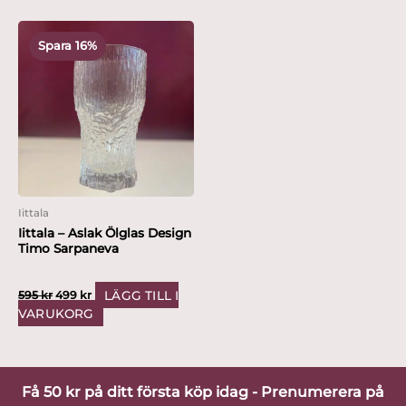
Det
Det
ursprungliga
nuvarande
Spara 16%
priset
priset
var:
är:
595 kr.
499 kr.
Iittala
Iittala – Aslak Ölglas Design
Timo Sarpaneva
LÄGG TILL I
595
kr
499
kr
VARUKORG
Få 50 kr på ditt första köp idag - Prenumerera på