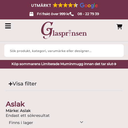
UTMÄRKT
Fri frakt över 999 kr
08 - 22 79 39
Search
...
Köp sommarens Limiterade Muminmugg innan det tar slut
Visa filter
Aslak
Märke: Aslak
Endast ett sökresultat