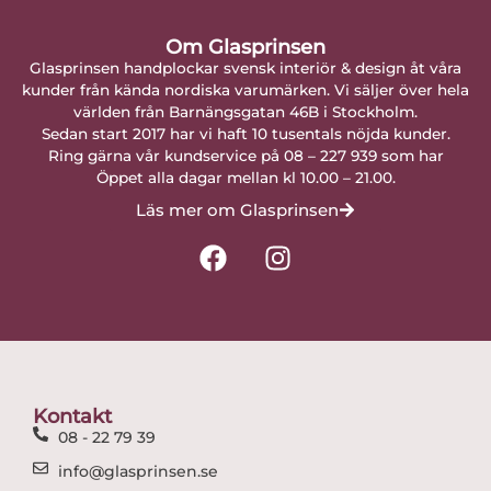
Om Glasprinsen
Glasprinsen handplockar svensk interiör & design åt våra
kunder från kända nordiska varumärken. Vi säljer över hela
världen från Barnängsgatan 46B i Stockholm.
Sedan start 2017 har vi haft 10 tusentals nöjda kunder.
Ring gärna vår kundservice på 08 – 227 939 som har
Öppet alla dagar mellan kl 10.00 – 21.00.
Läs mer om Glasprinsen
F
I
a
n
c
s
e
t
b
a
o
g
o
r
Kontakt
k
a
08 - 22 79 39
m
info@glasprinsen.se