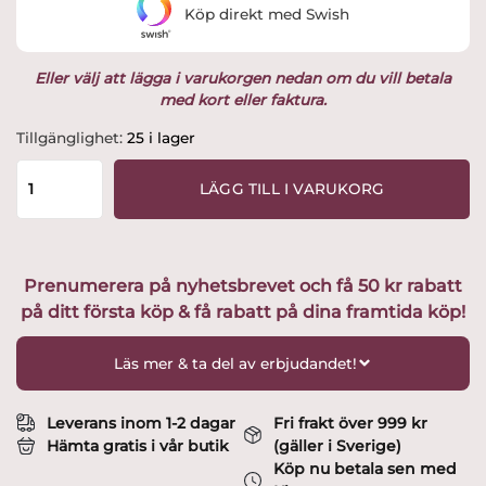
Köp direkt med Swish
Eller välj att lägga i varukorgen nedan om du vill betala
med kort eller faktura.
Oleda
Tillgänglighet:
25 i lager
Ostknivar
3
LÄGG TILL I VARUKORG
delar
13-
15
cm
Prenumerera på nyhetsbrevet och få 50 kr rabatt
Akaciaträ
på ditt första köp & få rabatt på dina framtida köp!
mängd
Läs mer & ta del av erbjudandet!
Leverans inom 1-2 dagar
Fri frakt över 999 kr
Hämta gratis i vår butik
(gäller i Sverige)
Köp nu betala sen med