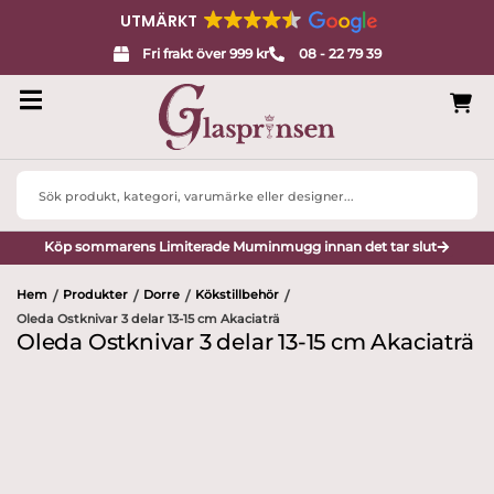
UTMÄRKT
Fri frakt över 999 kr
08 - 22 79 39
Search
...
Köp sommarens Limiterade Muminmugg innan det tar slut
Hem
Produkter
Dorre
Kökstillbehör
/
/
/
/
Oleda Ostknivar 3 delar 13-15 cm Akaciaträ
Oleda Ostknivar 3 delar 13-15 cm Akaciaträ