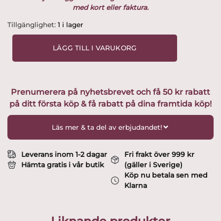
med kort eller faktura.
Gustavsberg
Tillgänglighet:
1 i lager
-
Fenix
LÄGG TILL I VARUKORG
-
Fågeln
Fingal
svart
Prenumerera på nyhetsbrevet och få 50 kr rabatt
/
på ditt första köp & få rabatt på dina framtida köp!
Guld
prickar
på
Läs mer & ta del av erbjudandet!
näbb
design
Lisa
Leverans inom 1-2 dagar
Fri frakt över 999 kr
Larson
Hämta gratis i vår butik
(gäller i Sverige)
mängd
Köp nu betala sen med
Klarna