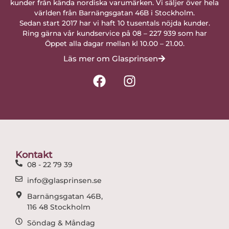
kunder från kända nordiska varumärken. Vi säljer över hela
världen från Barnängsgatan 46B i Stockholm.
Sedan start 2017 har vi haft 10 tusentals nöjda kunder.
Ring gärna vår kundservice på 08 – 227 939 som har
Öppet alla dagar mellan kl 10.00 – 21.00.
Läs mer om Glasprinsen
F
I
a
n
c
s
e
t
b
a
o
g
o
r
Kontakt
k
a
08 - 22 79 39
m
info@glasprinsen.se
Barnängsgatan 46B,
116 48 Stockholm
Söndag & Måndag