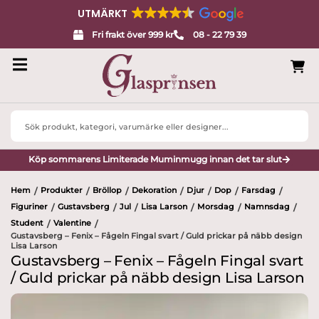
UTMÄRKT
Fri frakt över 999 kr
08 - 22 79 39
Search
...
Köp sommarens Limiterade Muminmugg innan det tar slut
Hem
Produkter
Bröllop
Dekoration
Djur
Dop
Farsdag
/
/
/
/
/
/
/
Figuriner
Gustavsberg
Jul
Lisa Larson
Morsdag
Namnsdag
/
/
/
/
/
/
Student
Valentine
/
/
Gustavsberg – Fenix – Fågeln Fingal svart / Guld prickar på näbb design
Lisa Larson
Gustavsberg – Fenix – Fågeln Fingal svart
/ Guld prickar på näbb design Lisa Larson