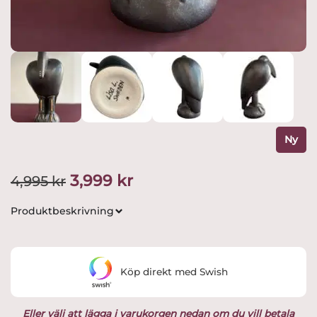
Ny
Det
Det
3,999
kr
4,995
kr
ursprungliga
nuvarande
Produktbeskrivning
priset
priset
var:
är:
Köp direkt med Swish
4,995 kr.
3,999 kr.
Eller välj att lägga i varukorgen nedan om du vill betala