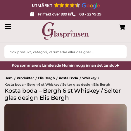
UTMÄRKT
Fri frakt över 999 kr
08 - 22 79 39
Search
...
Köp sommarens Limiterade Muminmugg innan det tar slut
Hem
Produkter
Elis Bergh
Kosta Boda
Whiskey
/
/
/
/
/
Kosta boda – Bergh 6 st Whiskey / Selter glas design Elis Bergh
Kosta boda – Bergh 6 st Whiskey / Selter
glas design Elis Bergh