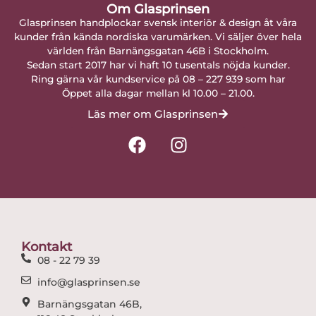
Om Glasprinsen
Glasprinsen handplockar svensk interiör & design åt våra
kunder från kända nordiska varumärken. Vi säljer över hela
världen från Barnängsgatan 46B i Stockholm.
Sedan start 2017 har vi haft 10 tusentals nöjda kunder.
Ring gärna vår kundservice på 08 – 227 939 som har
Öppet alla dagar mellan kl 10.00 – 21.00.
Läs mer om Glasprinsen
F
I
a
n
c
s
e
t
b
a
o
g
o
r
Kontakt
k
a
08 - 22 79 39
m
info@glasprinsen.se
Barnängsgatan 46B,