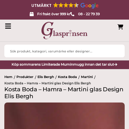
UTMÄRKT
Fri frakt över 999 kr
08 - 22 79 39
Search
...
Köp sommarens Limiterade Muminmugg innan det tar slut
Hem
Produkter
Elis Bergh
Kosta Boda
Martini
/
/
/
/
/
Kosta Boda – Hamra – Martini glas Design Elis Bergh
Kosta Boda – Hamra – Martini glas Design
Elis Bergh