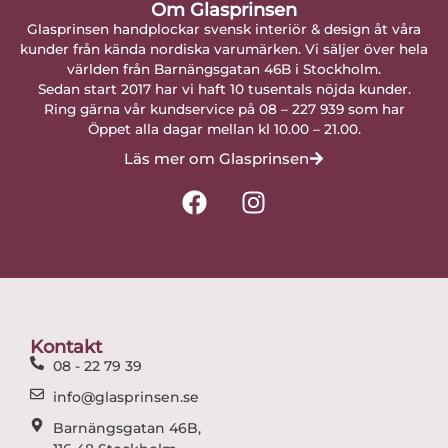
Om Glasprinsen
Glasprinsen handplockar svensk interiör & design åt våra
kunder från kända nordiska varumärken. Vi säljer över hela
världen från Barnängsgatan 46B i Stockholm.
Sedan start 2017 har vi haft 10 tusentals nöjda kunder.
Ring gärna vår kundservice på 08 – 227 939 som har
Öppet alla dagar mellan kl 10.00 – 21.00.
Läs mer om Glasprinsen
F
I
a
n
c
s
e
t
b
a
o
g
o
r
Kontakt
k
a
08 - 22 79 39
m
info@glasprinsen.se
Barnängsgatan 46B,