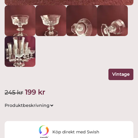
Vintage
Det
Det
199
kr
245
kr
ursprungliga
nuvarande
Produktbeskrivning
priset
priset
var:
är:
Köp direkt med Swish
245 kr.
199 kr.