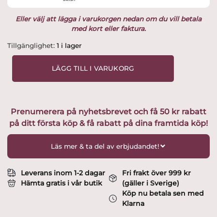
Eller välj att lägga i varukorgen nedan om du vill betala
med kort eller faktura.
Kosta
Tillgänglighet:
1 i lager
Boda
-
LÄGG TILL I VARUKORG
Hamra
-
Martini
glas
Prenumerera på nyhetsbrevet och få 50 kr rabatt
Design
på ditt första köp & få rabatt på dina framtida köp!
Elis
Bergh
mängd
Läs mer & ta del av erbjudandet!
Leverans inom 1-2 dagar
Fri frakt över 999 kr
Hämta gratis i vår butik
(gäller i Sverige)
Köp nu betala sen med
Klarna