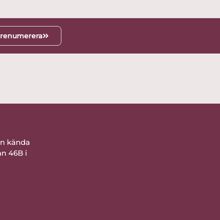
renumerera
ån kända
an 46B i