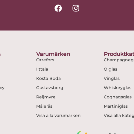
F
I
a
n
c
s
e
t
b
a
o
g
o
r
n
Varumärken
Produktkat
k
a
Orrefors
Champagnegl
m
Iittala
Ölglas
Kosta Boda
Vinglas
icy
Gustavsberg
Whiskeyglas
Reijmyre
Cognagsglas
Målerås
Martiniglas
Visa alla varumärken
Visa alla kate