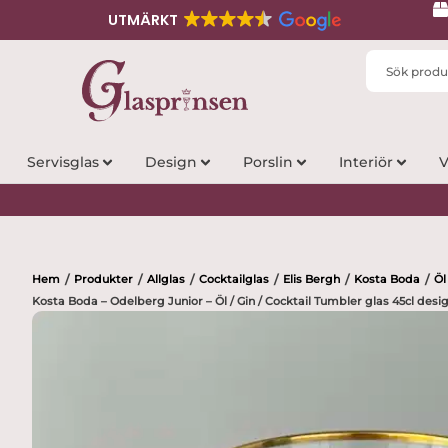
UTMÄRKT
Search
...
Servisglas
Design
Porslin
Interiör
V
Hem
Produkter
Allglas
Cocktailglas
Elis Bergh
Kosta Boda
Öl
/
/
/
/
/
/
Kosta Boda – Odelberg Junior – Öl / Gin / Cocktail Tumbler glas 45cl desi