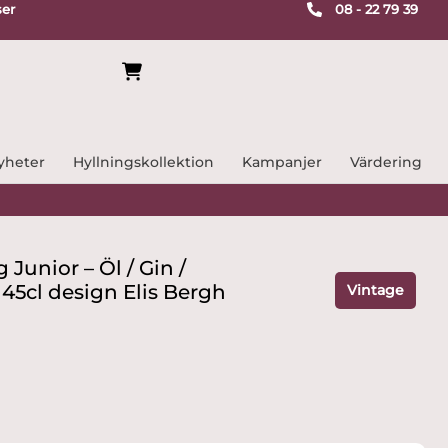
ser
08 - 22 79 39
yheter
Hyllningskollektion
Kampanjer
Värdering
Junior – Öl / Gin /
 45cl design Elis Bergh
Vintage