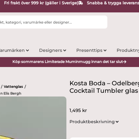
Fri frakt över 999 kr (gäller i Sverige)
Snabba & trygga leveran
arumärken
Designers
Presenttips
Produktn
Köp sommarens Limiterade Muminmugg innan det tar slut
Kosta Boda – Odelberg 
Vattenglas
/
/
Cocktail Tumbler glas
gn Elis Bergh
1,495
kr
Produktbeskrivning