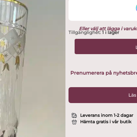
Eller välj att lägga i var
Kosta
Tillgänglighet:
1 i lager
Boda
-
Odelberg
Junior
-
Öl
Prenumerera på nyhetsbreve
/
Gin
/
Läs
Cocktail
Tumbler
glas
Leverans inom 1-2 dagar
45cl
Hämta gratis i vår butik
design
Elis