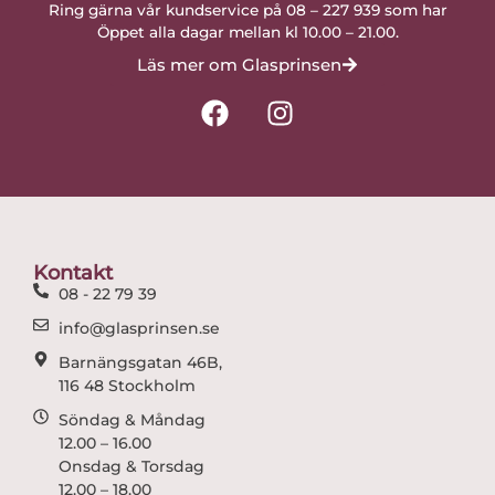
Ring gärna vår kundservice på 08 – 227 939 som har
Öppet alla dagar mellan kl 10.00 – 21.00.
Läs mer om Glasprinsen
F
I
a
n
c
s
e
t
b
a
o
g
o
r
Kontakt
k
a
08 - 22 79 39
m
info@glasprinsen.se
Barnängsgatan 46B,
116 48 Stockholm
Söndag & Måndag
12.00 – 16.00
Onsdag & Torsdag
12.00 – 18.00