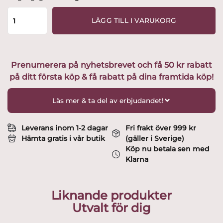
Boda
-
LÄGG TILL I VARUKORG
Odelberg
Junior
-
Öl
Prenumerera på nyhetsbrevet och få 50 kr rabatt
/
på ditt första köp & få rabatt på dina framtida köp!
Goblet
vinglas
design
Läs mer & ta del av erbjudandet!
Elis
Bergh
mängd
Leverans inom 1-2 dagar
Fri frakt över 999 kr
Hämta gratis i vår butik
(gäller i Sverige)
Köp nu betala sen med
Klarna
Liknande produkter
Utvalt för dig