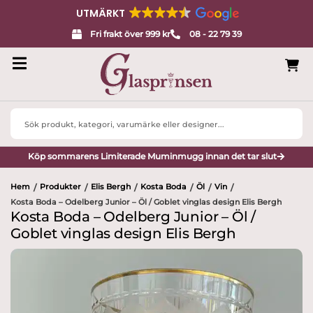
UTMÄRKT
Fri frakt över 999 kr
08 - 22 79 39
Search
...
Köp sommarens Limiterade Muminmugg innan det tar slut
Hem
Produkter
Elis Bergh
Kosta Boda
Öl
Vin
/
/
/
/
/
/
Kosta Boda – Odelberg Junior – Öl / Goblet vinglas design Elis Bergh
Kosta Boda – Odelberg Junior – Öl /
Goblet vinglas design Elis Bergh