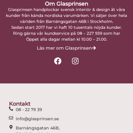
Om Glasprinsen
Glasprinsen handplockar svensk interiör & design åt våra
kunder från kända nordiska varumärken. Vi säljer över hela
världen från Barnängsgatan 46B i Stockholm.
Sedan start 2017 har vi haft 10 tusentals nöjda kunder.
Ring gärna vår kundservice på 08 – 227 939 som har
Öppet alla dagar mellan kl 10.00 – 21.00.
Läs mer om Glasprinsen
F
I
a
n
c
s
e
t
b
a
o
g
o
r
Kontakt
k
a
08 - 22 79 39
m
info@glasprinsen.se
Barnängsgatan 46B,