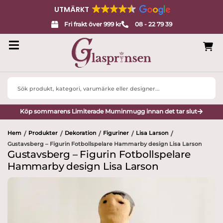
UTMÄRKT
Fri frakt över 999 kr
08 - 22 79 39
Search
...
Köp sommarens Limiterade Muminmugg innan det tar slut
Hem
Produkter
Dekoration
Figuriner
Lisa Larson
/
/
/
/
/
Gustavsberg – Figurin Fotbollspelare Hammarby design Lisa Larson
Gustavsberg – Figurin Fotbollspelare
Hammarby design Lisa Larson