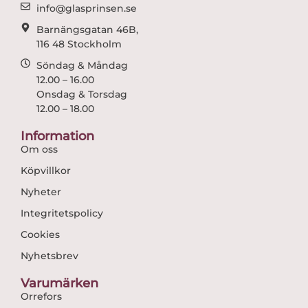
m
info@glasprinsen.se
Barnängsgatan 46B,
116 48 Stockholm
Söndag & Måndag
12.00 – 16.00
Onsdag & Torsdag
12.00 – 18.00
Information
Om oss
Köpvillkor
Nyheter
Integritetspolicy
Cookies
Nyhetsbrev
Varumärken
Orrefors