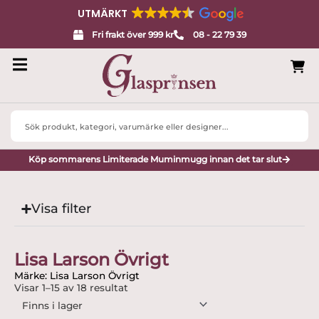
UTMÄRKT
Fri frakt över 999 kr
08 - 22 79 39
Search
...
Köp sommarens Limiterade Muminmugg innan det tar slut
Visa filter
Lisa Larson Övrigt
Märke: Lisa Larson Övrigt
Visar 1–15 av 18 resultat