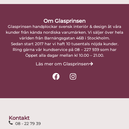
Om Glasprinsen
Glasprinsen handplockar svensk interiör & design åt våra
kunder från kända nordiska varumärken. Vi säljer över hela
världen från Barnängsgatan 46B i Stockholm.
Sedan start 2017 har vi haft 10 tusentals nöjda kunder.
Ring gärna vår kundservice på 08 – 227 939 som har
Öppet alla dagar mellan kl 10.00 – 21.00.
Läs mer om Glasprinsen
F
I
a
n
c
s
e
t
b
a
o
g
o
r
Kontakt
k
a
08 - 22 79 39