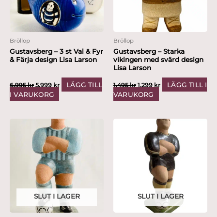
Bröllop
Bröllop
Gustavsberg – 3 st Val & Fyr
Gustavsberg – Starka
& Färja design Lisa Larson
vikingen med svärd design
Lisa Larson
LÄGG TILL
LÄGG TILL I
6,995
kr
5,999
kr
1,495
kr
1,299
kr
I VARUKORG
VARUKORG
SLUT I LAGER
SLUT I LAGER