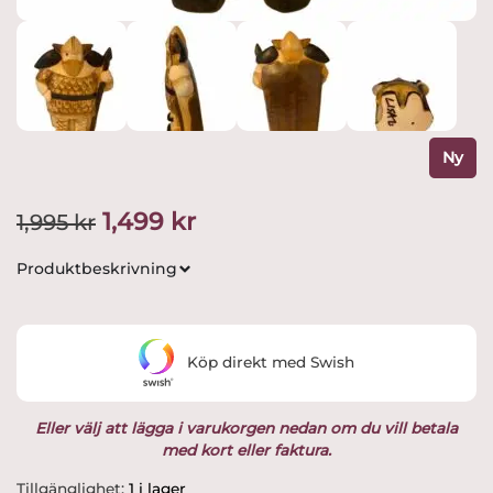
Ny
Det
Det
1,499
kr
1,995
kr
ursprungliga
nuvarande
Produktbeskrivning
priset
priset
var:
är:
Köp direkt med Swish
1,995 kr.
1,499 kr.
Eller välj att lägga i varukorgen nedan om du vill betala
med kort eller faktura.
Gustavsberg
Tillgänglighet:
1 i lager