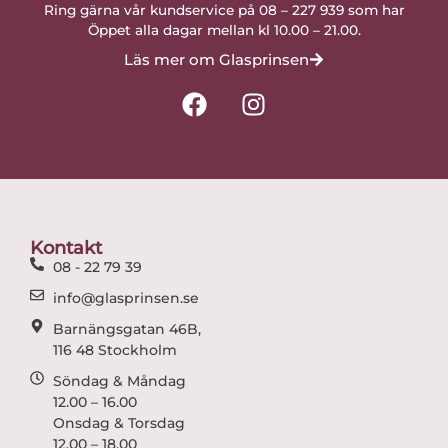
Ring gärna vår kundservice på 08 – 227 939 som har
Öppet alla dagar mellan kl 10.00 – 21.00.
Läs mer om Glasprinsen
F
I
a
n
c
s
e
t
b
a
o
g
o
r
Kontakt
k
a
08 - 22 79 39
m
info@glasprinsen.se
Barnängsgatan 46B,
116 48 Stockholm
Söndag & Måndag
12.00 – 16.00
Onsdag & Torsdag
12.00 – 18.00