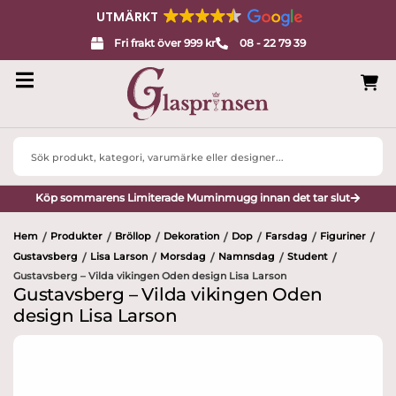
UTMÄRKT
Fri frakt över 999 kr
08 - 22 79 39
Search
...
Köp sommarens Limiterade Muminmugg innan det tar slut
Hem
Produkter
Bröllop
Dekoration
Dop
Farsdag
Figuriner
/
/
/
/
/
/
/
Gustavsberg
Lisa Larson
Morsdag
Namnsdag
Student
/
/
/
/
/
Gustavsberg – Vilda vikingen Oden design Lisa Larson
Gustavsberg – Vilda vikingen Oden
design Lisa Larson