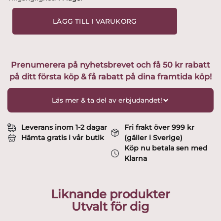
-
Vilda
LÄGG TILL I VARUKORG
vikingen
Oden
design
Lisa
Prenumerera på nyhetsbrevet och få 50 kr rabatt
Larson
på ditt första köp & få rabatt på dina framtida köp!
mängd
Läs mer & ta del av erbjudandet!
Leverans inom 1-2 dagar
Fri frakt över 999 kr
Hämta gratis i vår butik
(gäller i Sverige)
Köp nu betala sen med
Klarna
Liknande produkter
Utvalt för dig