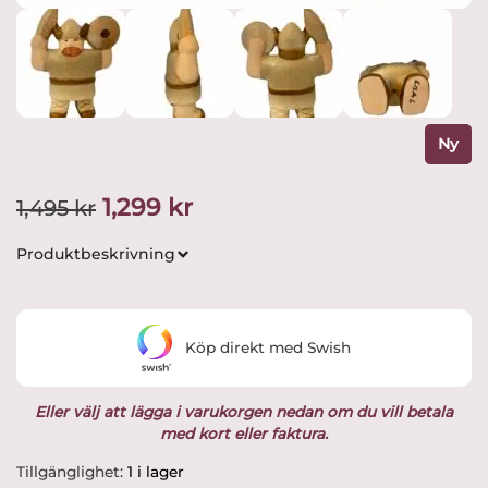
Ny
Det
Det
1,299
kr
1,495
kr
ursprungliga
nuvarande
Produktbeskrivning
priset
priset
var:
är:
Köp direkt med Swish
1,495 kr.
1,299 kr.
Eller välj att lägga i varukorgen nedan om du vill betala
med kort eller faktura.
Gustavsberg
Tillgänglighet:
1 i lager