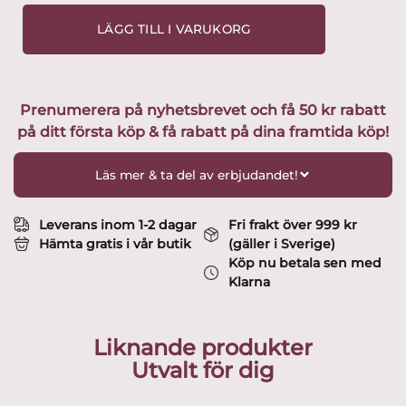
-
Starka
LÄGG TILL I VARUKORG
vikingen
med
svärd
design
Prenumerera på nyhetsbrevet och få 50 kr rabatt
Lisa
på ditt första köp & få rabatt på dina framtida köp!
Larson
mängd
Läs mer & ta del av erbjudandet!
Leverans inom 1-2 dagar
Fri frakt över 999 kr
Hämta gratis i vår butik
(gäller i Sverige)
Köp nu betala sen med
Klarna
Liknande produkter
Utvalt för dig