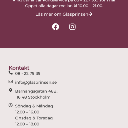
Öppet alla dagar mellan kl 10.00 – 21.00.
Läs mer om Glasprinsen
F
I
a
n
c
s
e
t
b
a
o
g
o
r
Kontakt
k
a
08 - 22 79 39
m
info@glasprinsen.se
Barnängsgatan 46B,
116 48 Stockholm
Söndag & Måndag
12.00 – 16.00
Onsdag & Torsdag
12.00 – 18.00