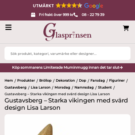
UTMÄRKT
Fri frakt över 999 kr
08 - 22 79 39
Search
...
Köp sommarens Limiterade Muminmugg innan det tar slut
Hem
Produkter
Bröllop
Dekoration
Dop
Farsdag
Figuriner
/
/
/
/
/
/
/
Gustavsberg
Lisa Larson
Morsdag
Namnsdag
Student
/
/
/
/
/
Gustavsberg – Starka vikingen med svärd design Lisa Larson
Gustavsberg – Starka vikingen med svärd
design Lisa Larson