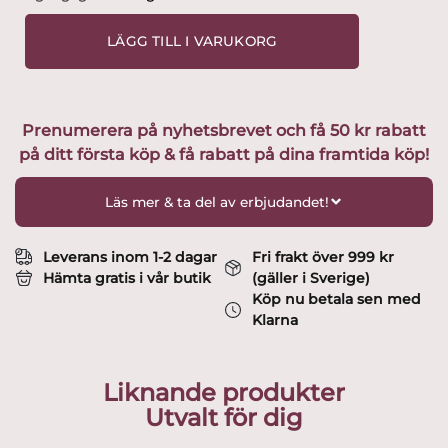
Glasbruk
-
LÄGG TILL I VARUKORG
Karneval
-
Snapsglas
Design
Prenumerera på nyhetsbrevet och få 50 kr rabatt
Bengt
på ditt första köp & få rabatt på dina framtida köp!
Edenfalk
mängd
Läs mer & ta del av erbjudandet!
Leverans inom 1-2 dagar
Fri frakt över 999 kr
Hämta gratis i vår butik
(gäller i Sverige)
Köp nu betala sen med
Klarna
Liknande produkter
Utvalt för dig