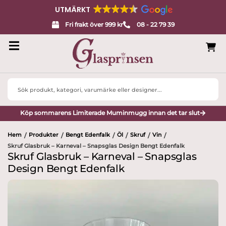
UTMÄRKT
Fri frakt över 999 kr
08 - 22 79 39
Search
...
Köp sommarens Limiterade Muminmugg innan det tar slut
Hem
Produkter
Bengt Edenfalk
Öl
Skruf
Vin
/
/
/
/
/
/
Skruf Glasbruk – Karneval – Snapsglas Design Bengt Edenfalk
Skruf Glasbruk – Karneval – Snapsglas
Design Bengt Edenfalk