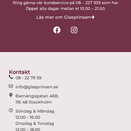
Ring gärna vår kundservice på 08 – 227 939 som har
Öppet alla dagar mellan kl 10.00 – 21.00.
Läs mer om Glasprinsen
F
I
a
n
c
s
e
t
b
a
o
g
o
r
Kontakt
k
a
08 - 22 79 39
m
info@glasprinsen.se
Barnängsgatan 46B,
116 48 Stockholm
Söndag & Måndag
12.00 – 16.00
Onsdag & Torsdag
12.00 – 18.00