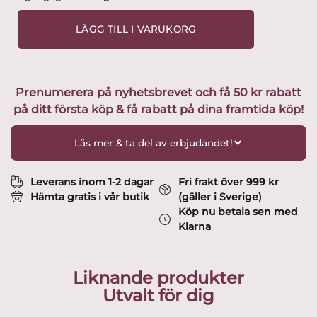
Glasbruk
-
LÄGG TILL I VARUKORG
Karneval
-
Champagneglas
Design
Prenumerera på nyhetsbrevet och få 50 kr rabatt
Bengt
på ditt första köp & få rabatt på dina framtida köp!
Edenfalk
mängd
Läs mer & ta del av erbjudandet!
Leverans inom 1-2 dagar
Fri frakt över 999 kr
Hämta gratis i vår butik
(gäller i Sverige)
Köp nu betala sen med
Klarna
Liknande produkter
Utvalt för dig