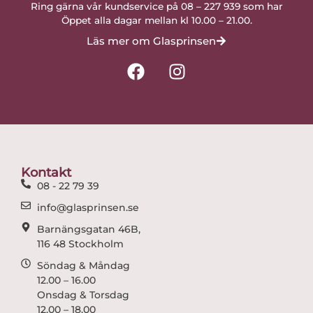
Ring gärna vår kundservice på 08 – 227 939 som har
Öppet alla dagar mellan kl 10.00 – 21.00.
Läs mer om Glasprinsen
F
I
a
n
c
s
e
t
b
a
o
g
o
r
Kontakt
k
a
08 - 22 79 39
m
info@glasprinsen.se
Barnängsgatan 46B,
116 48 Stockholm
Söndag & Måndag
12.00 – 16.00
Onsdag & Torsdag
12.00 – 18.00