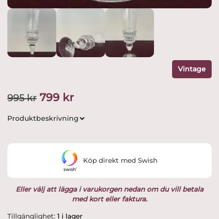
Vintage
Det
Det
799
kr
995
kr
ursprungliga
nuvarande
Produktbeskrivning
priset
priset
var:
är:
Köp direkt med Swish
995 kr.
799 kr.
Eller välj att lägga i varukorgen nedan om du vill betala
med kort eller faktura.
Skruf
Tillgänglighet:
1 i lager