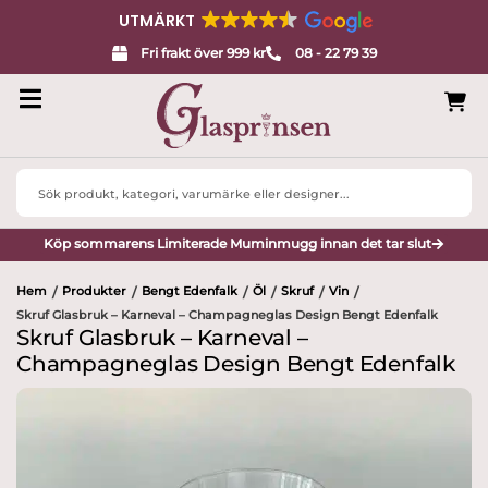
UTMÄRKT
Fri frakt över 999 kr
08 - 22 79 39
Search
...
Köp sommarens Limiterade Muminmugg innan det tar slut
Hem
Produkter
Bengt Edenfalk
Öl
Skruf
Vin
/
/
/
/
/
/
Skruf Glasbruk – Karneval – Champagneglas Design Bengt Edenfalk
Skruf Glasbruk – Karneval –
Champagneglas Design Bengt Edenfalk