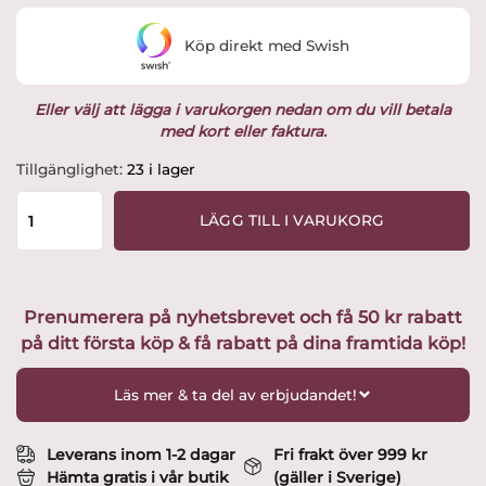
Köp direkt med Swish
Eller välj att lägga i varukorgen nedan om du vill betala
med kort eller faktura.
Rörstrand
Tillgänglighet:
23 i lager
-
Swedish
LÄGG TILL I VARUKORG
Grace
-
tekanna
1,5
Prenumerera på nyhetsbrevet och få 50 kr rabatt
L
på ditt första köp & få rabatt på dina framtida köp!
snö
Design
Louise
Läs mer & ta del av erbjudandet!
Adelborg
mängd
Leverans inom 1-2 dagar
Fri frakt över 999 kr
Hämta gratis i vår butik
(gäller i Sverige)