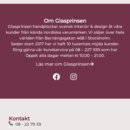
Om Glasprinsen
Glasprinsen handplockar svensk interiör & design åt våra
kunder från kända nordiska varumärken. Vi säljer över hela
världen från Barnängsgatan 46B i Stockholm.
Sedan start 2017 har vi haft 10 tusentals nöjda kunder.
Ring gärna vår kundservice på 08 – 227 939 som har
Öppet alla dagar mellan kl 10.00 – 21.00.
Läs mer om Glasprinsen
F
I
a
n
c
s
e
t
b
a
o
g
o
r
Kontakt
k
a
08 - 22 79 39