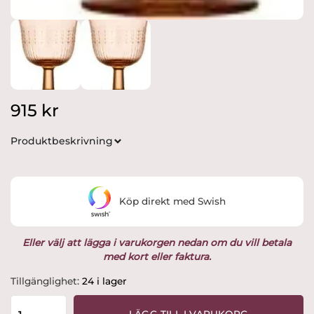
915
kr
Produktbeskrivning
Köp direkt med Swish
Eller välj att lägga i varukorgen nedan om du vill betala
med kort eller faktura.
Rörstrand
Tillgänglighet:
24 i lager
-
Swedish