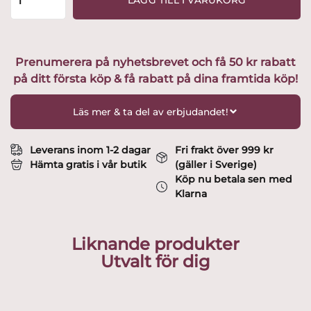
LÄGG TILL I VARUKORG
Grace
-
2
st
Prenumerera på nyhetsbrevet och få 50 kr rabatt
Vin
på ditt första köp & få rabatt på dina framtida köp!
/
Cocktail
jubilee
Läs mer & ta del av erbjudandet!
glas
Design
Louise
Leverans inom 1-2 dagar
Fri frakt över 999 kr
Adelborg
Hämta gratis i vår butik
(gäller i Sverige)
mängd
Köp nu betala sen med
Klarna
Liknande produkter
Utvalt för dig