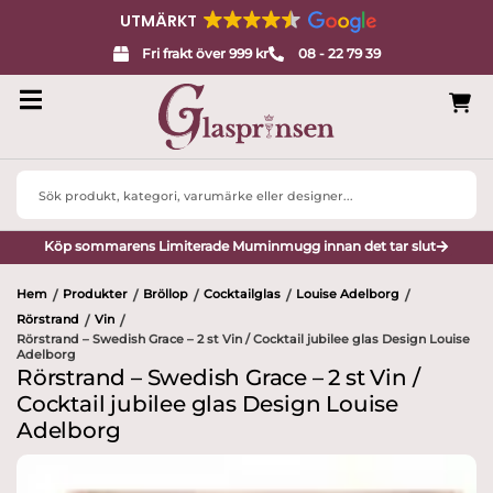
UTMÄRKT
Fri frakt över 999 kr
08 - 22 79 39
Search
...
Köp sommarens Limiterade Muminmugg innan det tar slut
Hem
Produkter
Bröllop
Cocktailglas
Louise Adelborg
/
/
/
/
/
Rörstrand
Vin
/
/
Rörstrand – Swedish Grace – 2 st Vin / Cocktail jubilee glas Design Louise
Adelborg
Rörstrand – Swedish Grace – 2 st Vin /
Cocktail jubilee glas Design Louise
Adelborg