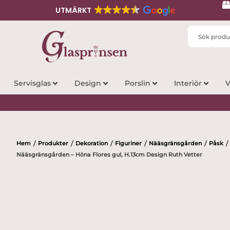
UTMÄRKT
Search
...
Servisglas
Design
Porslin
Interiör
V
Hem
Produkter
Dekoration
Figuriner
Nääsgränsgården
Påsk
/
/
/
/
/
/
Nääsgränsgården – Höna Flores gul, H.13cm Design Ruth Vetter