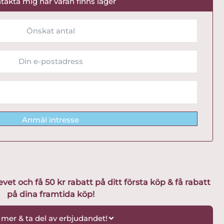
takta mig när varan finns lager
Anmäl intresse
t och få 50 kr rabatt på ditt första köp & få rabatt
på dina framtida köp!
 mer & ta del av erbjudandet!