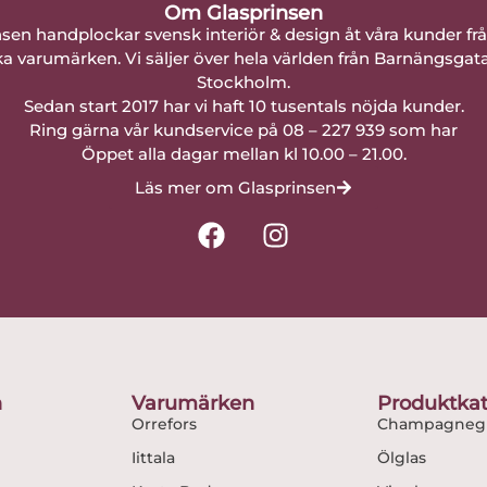
Om Glasprinsen
nsen handplockar svensk interiör & design åt våra kunder fr
a varumärken. Vi säljer över hela världen från Barnängsgat
Stockholm.
Sedan start 2017 har vi haft 10 tusentals nöjda kunder.
Ring gärna vår kundservice på 08 – 227 939 som har
Öppet alla dagar mellan kl 10.00 – 21.00.
Läs mer om Glasprinsen
F
I
a
n
c
s
e
t
b
a
o
g
o
r
n
Varumärken
Produktkat
k
a
Orrefors
Champagnegl
m
Iittala
Ölglas