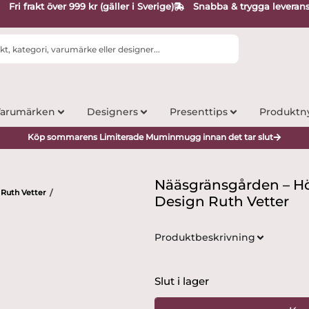
Fri frakt över 999 kr (gäller i Sverige)
Snabba & trygga leveran
arumärken
Designers
Presenttips
Produktn
Köp sommarens Limiterade Muminmugg innan det tar slut
Nääsgränsgården – Hö
Ruth Vetter
/
Design Ruth Vetter
Produktbeskrivning
Slut i lager