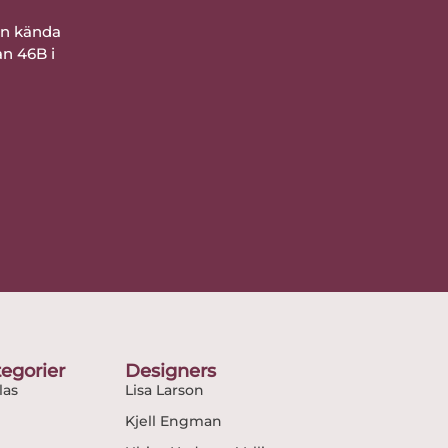
ån kända
an 46B i
egorier
Designers
as
Lisa Larson
Kjell Engman