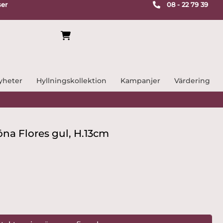
ser
08 - 22 79 39
yheter
Hyllningskollektion
Kampanjer
Värdering
na Flores gul, H.13cm