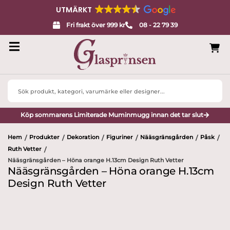
UTMÄRKT
Fri frakt över 999 kr
08 - 22 79 39
Search
...
Köp sommarens Limiterade Muminmugg innan det tar slut
Hem
Produkter
Dekoration
Figuriner
Nääsgränsgården
Påsk
/
/
/
/
/
/
Ruth Vetter
/
Nääsgränsgården – Höna orange H.13cm Design Ruth Vetter
Nääsgränsgården – Höna orange H.13cm
Design Ruth Vetter