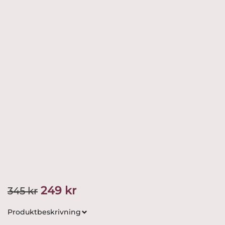
Det
Det
249
kr
345
kr
ursprungliga
nuvarande
Produktbeskrivning