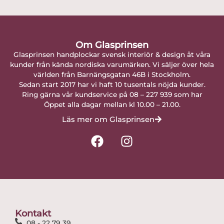
Om Glasprinsen
Glasprinsen handplockar svensk interiör & design åt våra
kunder från kända nordiska varumärken. Vi säljer över hela
världen från Barnängsgatan 46B i Stockholm.
Sedan start 2017 har vi haft 10 tusentals nöjda kunder.
Ring gärna vår kundservice på 08 – 227 939 som har
Öppet alla dagar mellan kl 10.00 – 21.00.
Läs mer om Glasprinsen
F
I
a
n
c
s
e
t
b
a
o
g
o
r
Kontakt
k
a
08 - 22 79 39