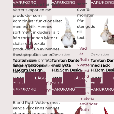
VARUKORG
VARUKORG
VARUKOR
samt
Bosatt i Onsala har Ruth
överför
Vetter skapat en rad
mönster
produkter som
från
kombinerar funktionalitet
stengods
med estetik. Hennes
till
sortiment inkluderar allt
textil.
från tomtar och lyktor till
skålar och textila
Vad
produkter. En av hennes
är
mest populära serier är
Dekoration
Dekoration
Dekoration
Ruth
“Hugo”, som omfattar
Tomten den
Tomten Dante
Tomten Dan
Vetter
långa mörkrosa
med lykta
med säck
tomtar, lyktor, skålar och
H.40cm Design
H.19.5cm Design
H.13cm Des
mest
servetter.
Ruth Vetter
Ruth Vetter
Ruth Vetter
känd
LÄGG
LÄGG
549
kr
299
kr
249
kr
för?
Populära serier
TILL I
TILL I
TILL I
VARUKORG
VARUKORG
VARUKOR
och produkter
Vilka
material
Bland Ruth Vetters mest
använder
kända verk finns hennes
Ruth
charmiga tomtar, som har