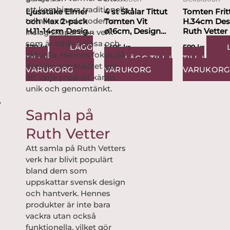
att kombinera traditionella
Ljusstake Elmer
4 st Skålar Tittut
Tomten Frit
tekniker med moderna
och Max 2-pack
Tomten Vit
H.34cm Des
H.11-14cm Design
ø16cm, Design
Ruth Vetter
inslag skapar hon verk
Ruth Vetter
Ruth Vetter
som är både tidlösa och
LÄGG
379
kr
1,495
kr
599
kr
aktuella. Hennes fokus på
TILL I
LÄGG TILL I
TILL I
detaljer och kvalitet gör
VARUKORG
VARUKORG
VARUKOR
att varje produkt känns
unik och genomtänkt.
→
Samla på
Ruth Vetter
Att samla på Ruth Vetters
verk har blivit populärt
bland dem som
uppskattar svensk design
och hantverk. Hennes
produkter är inte bara
vackra utan också
funktionella, vilket gör