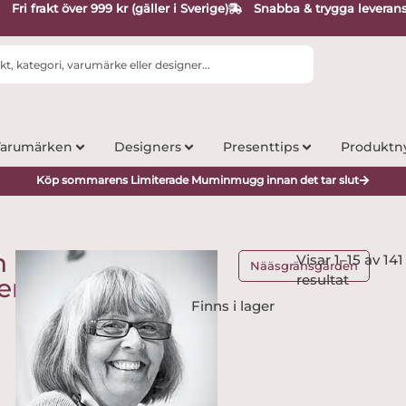
Fri frakt över 999 kr (gäller i Sverige)
Snabba & trygga leveran
arumärken
Designers
Presenttips
Produktn
Köp sommarens Limiterade Muminmugg innan det tar slut
h
Visar 1–15 av 141
Nääsgränsgården
resultat
er