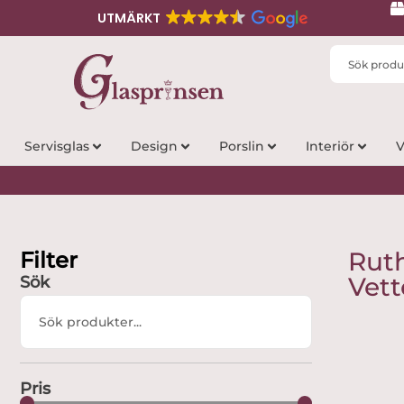
UTMÄRKT
Search
...
Servisglas
Design
Porslin
Interiör
V
Filter
Rut
Vett
Sök
Search
...
Pris