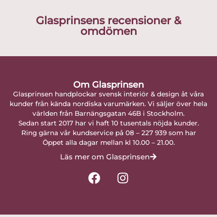
Glasprinsens recensioner &
omdömen
Om Glasprinsen
Glasprinsen handplockar svensk interiör & design åt våra
kunder från kända nordiska varumärken. Vi säljer över hela
världen från Barnängsgatan 46B i Stockholm.
Sedan start 2017 har vi haft 10 tusentals nöjda kunder.
Ring gärna vår kundservice på 08 – 227 939 som har
Öppet alla dagar mellan kl 10.00 – 21.00.
Läs mer om Glasprinsen
F
I
a
n
c
s
e
t