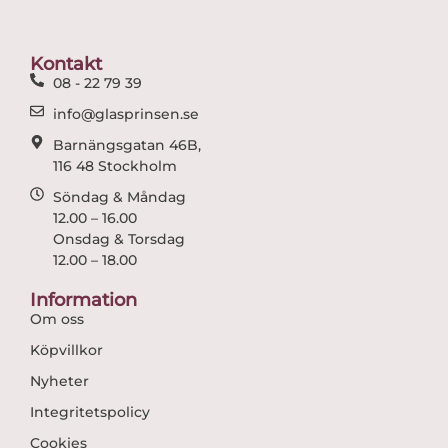
b
a
o
g
o
r
Kontakt
k
a
08 - 22 79 39
m
info@glasprinsen.se
Barnängsgatan 46B,
116 48 Stockholm
Söndag & Måndag
12.00 – 16.00
Onsdag & Torsdag
12.00 – 18.00
Information
Om oss
Köpvillkor
Nyheter
Integritetspolicy
Cookies