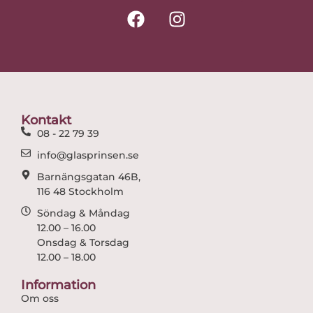
F
I
a
n
c
s
e
t
b
a
o
g
o
r
Kontakt
k
a
08 - 22 79 39
m
info@glasprinsen.se
Barnängsgatan 46B,
116 48 Stockholm
Söndag & Måndag
12.00 – 16.00
Onsdag & Torsdag
12.00 – 18.00
Information
Om oss