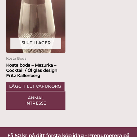
SLUT I LAGER
Kosta Boda
Kosta boda – Mazurka –
Cocktail / Öl glas design
Fritz Kallenberg
LÄGG TILL I VARUKORG
ANMÄL
INTRESSE
Få 50 kr på ditt första köp idag - Prenumerera på