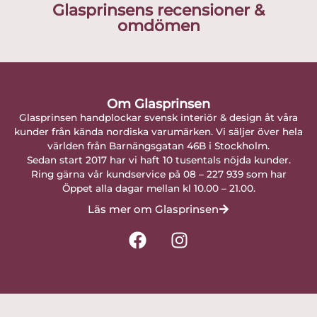
Glasprinsens recensioner &
omdömen
Om Glasprinsen
Glasprinsen handplockar svensk interiör & design åt våra
kunder från kända nordiska varumärken. Vi säljer över hela
världen från Barnängsgatan 46B i Stockholm.
Sedan start 2017 har vi haft 10 tusentals nöjda kunder.
Ring gärna vår kundservice på 08 – 227 939 som har
Öppet alla dagar mellan kl 10.00 – 21.00.
Läs mer om Glasprinsen
F
I
a
n
c
s
e
t
b
a