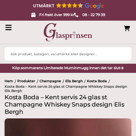
UTMÄRKT
Fri frakt över 999 kr
08 - 22 79 39
Search
...
Köp sommarens Limiterade Muminmugg innan det tar slut
Hem
Produkter
Champagne
Elis Bergh
Kosta Boda
/
/
/
/
/
Kosta Boda – Kent servis 24 glas st Champagne Whiskey Snaps design
Elis Bergh
Kosta Boda – Kent servis 24 glas st
Champagne Whiskey Snaps design Elis
Bergh