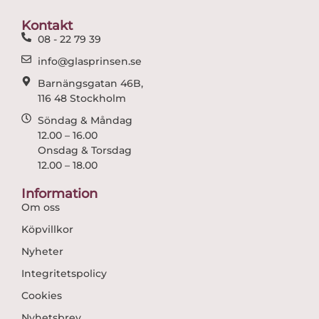
o
g
o
r
Kontakt
k
a
08 - 22 79 39
m
info@glasprinsen.se
Barnängsgatan 46B,
116 48 Stockholm
Söndag & Måndag
12.00 – 16.00
Onsdag & Torsdag
12.00 – 18.00
Information
Om oss
Köpvillkor
Nyheter
Integritetspolicy
Cookies
Nyhetsbrev