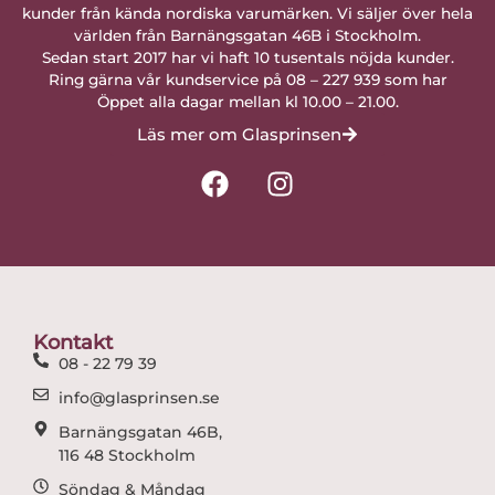
kunder från kända nordiska varumärken. Vi säljer över hela
världen från Barnängsgatan 46B i Stockholm.
Sedan start 2017 har vi haft 10 tusentals nöjda kunder.
Ring gärna vår kundservice på 08 – 227 939 som har
Öppet alla dagar mellan kl 10.00 – 21.00.
Läs mer om Glasprinsen
F
I
a
n
c
s
e
t
b
a
o
g
o
r
Kontakt
k
a
08 - 22 79 39
m
info@glasprinsen.se
Barnängsgatan 46B,
116 48 Stockholm
Söndag & Måndag