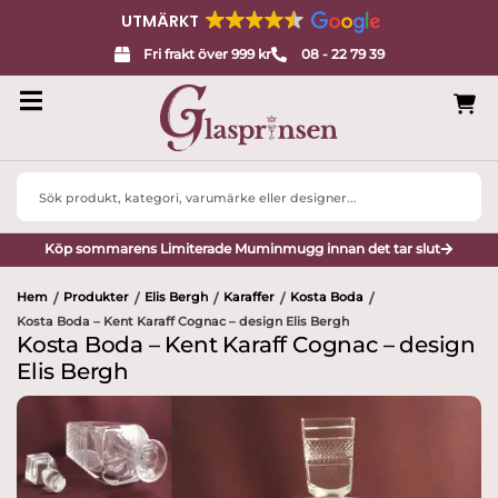
UTMÄRKT
Fri frakt över 999 kr
08 - 22 79 39
Search
...
Köp sommarens Limiterade Muminmugg innan det tar slut
Hem
Produkter
Elis Bergh
Karaffer
Kosta Boda
/
/
/
/
/
Kosta Boda – Kent Karaff Cognac – design Elis Bergh
Kosta Boda – Kent Karaff Cognac – design
Elis Bergh