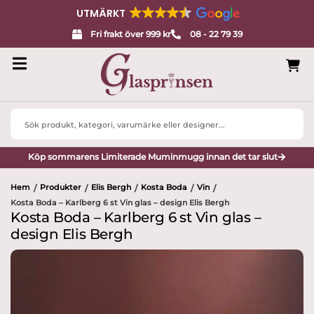
UTMÄRKT
Fri frakt över 999 kr
08 - 22 79 39
Search
...
Köp sommarens Limiterade Muminmugg innan det tar slut
Hem
Produkter
Elis Bergh
Kosta Boda
Vin
/
/
/
/
/
Kosta Boda – Karlberg 6 st Vin glas – design Elis Bergh
Kosta Boda – Karlberg 6 st Vin glas –
design Elis Bergh