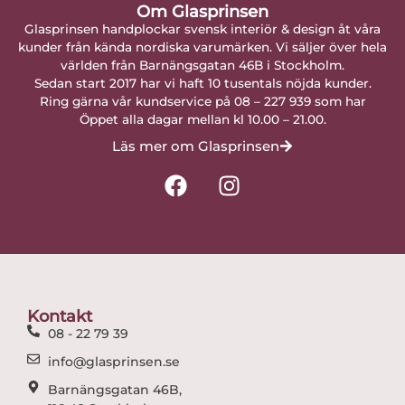
Om Glasprinsen
Glasprinsen handplockar svensk interiör & design åt våra
kunder från kända nordiska varumärken. Vi säljer över hela
världen från Barnängsgatan 46B i Stockholm.
Sedan start 2017 har vi haft 10 tusentals nöjda kunder.
Ring gärna vår kundservice på 08 – 227 939 som har
Öppet alla dagar mellan kl 10.00 – 21.00.
Läs mer om Glasprinsen
F
I
a
n
c
s
e
t
b
a
o
g
o
r
Kontakt
k
a
08 - 22 79 39
m
info@glasprinsen.se
Barnängsgatan 46B,