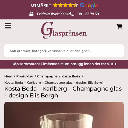
UTMÄRKT
Fri frakt över 999 kr
08 - 22 79 39
Search
...
Köp sommarens Limiterade Muminmugg innan det tar slut
Hem
Produkter
Champagne
Kosta Boda
/
/
/
/
Kosta Boda – Karlberg – Champagne glas – design Elis Bergh
Kosta Boda – Karlberg – Champagne glas
– design Elis Bergh