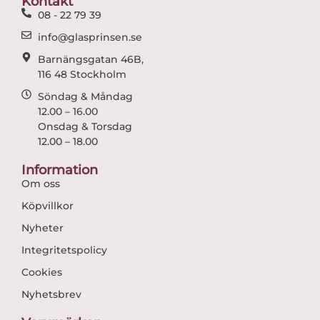
Kontakt
k
a
08 - 22 79 39
m
info@glasprinsen.se
Barnängsgatan 46B,
116 48 Stockholm
Söndag & Måndag
12.00 – 16.00
Onsdag & Torsdag
12.00 – 18.00
Information
Om oss
Köpvillkor
Nyheter
Integritetspolicy
Cookies
Nyhetsbrev