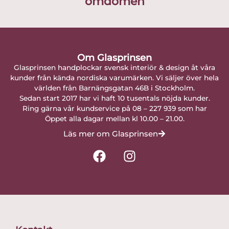
omdömen
Om Glasprinsen
Glasprinsen handplockar svensk interiör & design åt våra
kunder från kända nordiska varumärken. Vi säljer över hela
världen från Barnängsgatan 46B i Stockholm.
Sedan start 2017 har vi haft 10 tusentals nöjda kunder.
Ring gärna vår kundservice på 08 – 227 939 som har
Öppet alla dagar mellan kl 10.00 – 21.00.
Läs mer om Glasprinsen
F
I
a
n
c
s
e
t
b
a
o
g
o
r