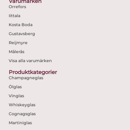
Varumärken
Orrefors
Iittala
Kosta Boda
Gustavsberg
Reijmyre
Målerås
Visa alla varumärken
Produktkategorier
Champagneglas
Ölglas
Vinglas
Whiskeyglas
Cognagsglas
Martiniglas