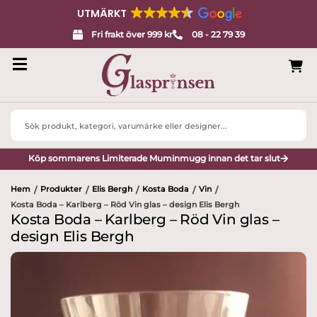
UTMÄRKT
Fri frakt över 999 kr
08 - 22 79 39
Search
...
Köp sommarens Limiterade Muminmugg innan det tar slut
Hem
Produkter
Elis Bergh
Kosta Boda
Vin
/
/
/
/
/
Kosta Boda – Karlberg – Röd Vin glas – design Elis Bergh
Kosta Boda – Karlberg – Röd Vin glas –
design Elis Bergh