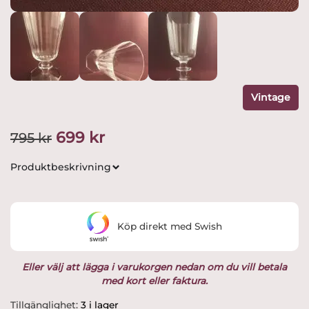
Vintage
Det
Det
699
kr
795
kr
ursprungliga
nuvarande
Produktbeskrivning
priset
priset
var:
är:
Köp direkt med Swish
795 kr.
699 kr.
Eller välj att lägga i varukorgen nedan om du vill betala
med kort eller faktura.
Kosta
Tillgänglighet:
3 i lager