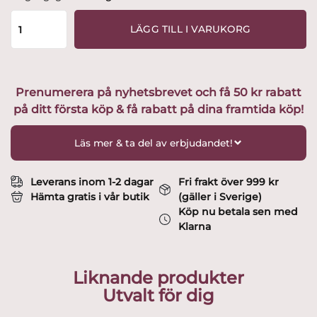
Boda
-
LÄGG TILL I VARUKORG
Karlberg
-
Röd
Vin
Prenumerera på nyhetsbrevet och få 50 kr rabatt
glas
på ditt första köp & få rabatt på dina framtida köp!
-
design
Elis
Läs mer & ta del av erbjudandet!
Bergh
mängd
Leverans inom 1-2 dagar
Fri frakt över 999 kr
Hämta gratis i vår butik
(gäller i Sverige)
Köp nu betala sen med
Klarna
Liknande produkter
Utvalt för dig