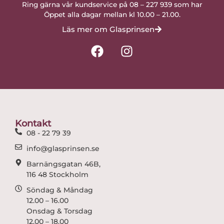
Ring gärna vår kundservice på 08 – 227 939 som har
Öppet alla dagar mellan kl 10.00 – 21.00.
Läs mer om Glasprinsen
F
I
a
n
c
s
e
t
b
a
o
g
o
r
Kontakt
k
a
08 - 22 79 39
m
info@glasprinsen.se
Barnängsgatan 46B,
116 48 Stockholm
Söndag & Måndag
12.00 – 16.00
Onsdag & Torsdag
12.00 – 18.00