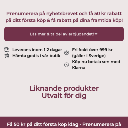
st
Ansiktsvaser
Prenumerera på nyhetsbrevet och få 50 kr rabatt
Blå
på ditt första köp & få rabatt på dina framtida köp!
,
Brun
&
Läs mer & ta del av erbjudandet!
Vit
design
Lisa
Leverans inom 1-2 dagar
Fri frakt över 999 kr
Larson
Hämta gratis i vår butik
(gäller i Sverige)
mängd
Köp nu betala sen med
Klarna
Liknande produkter
Utvalt för dig
Få 50 kr på ditt första köp idag - Prenumerera på