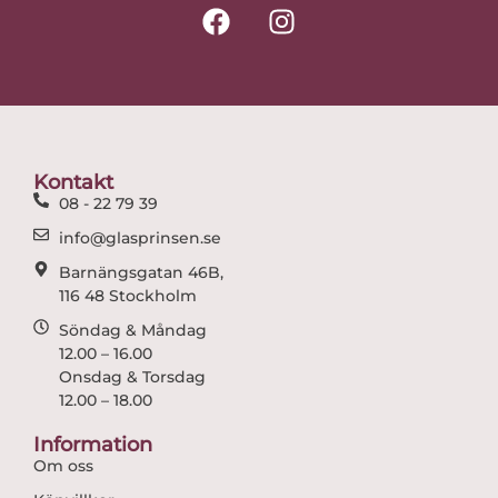
F
I
a
n
c
s
e
t
b
a
o
g
o
r
Kontakt
k
a
08 - 22 79 39
m
info@glasprinsen.se
Barnängsgatan 46B,
116 48 Stockholm
Söndag & Måndag
12.00 – 16.00
Onsdag & Torsdag
12.00 – 18.00
Information
Om oss