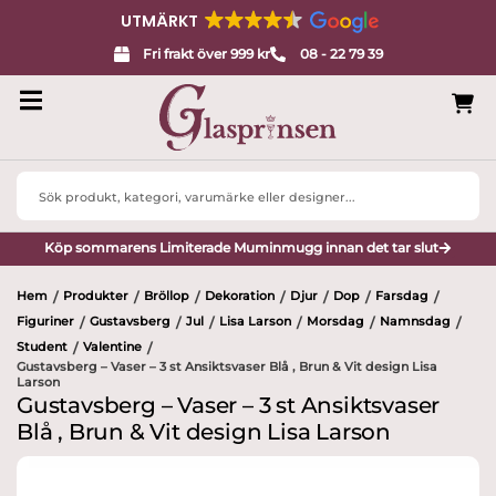
UTMÄRKT
Fri frakt över 999 kr
08 - 22 79 39
Search
...
Köp sommarens Limiterade Muminmugg innan det tar slut
Hem
Produkter
Bröllop
Dekoration
Djur
Dop
Farsdag
/
/
/
/
/
/
/
Figuriner
Gustavsberg
Jul
Lisa Larson
Morsdag
Namnsdag
/
/
/
/
/
/
Student
Valentine
/
/
Gustavsberg – Vaser – 3 st Ansiktsvaser Blå , Brun & Vit design Lisa
Larson
Gustavsberg – Vaser – 3 st Ansiktsvaser
Blå , Brun & Vit design Lisa Larson