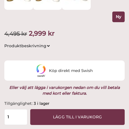
Ny
Det
Det
2,999
kr
4,495
kr
ursprungliga
nuvarande
Produktbeskrivning
priset
priset
var:
är:
Köp direkt med Swish
4,495 kr.
2,999 kr.
Eller välj att lägga i varukorgen nedan om du vill betala
med kort eller faktura.
Gustavsberg
Tillgänglighet:
3 i lager
-
Vaser
LÄGG TILL I VARUKORG
-
3