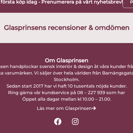
t första köp idag - Prenumerera på vårt nyhetsbrev!
P
Glasprinsens recensioner & omdömen
Om Glasprinsen
nsen handplockar svensk interiör & design åt våra kunder fr
a varumärken. Vi säljer över hela världen från Barnängsgat
Stockholm.
Sedan start 2017 har vi haft 10 tusentals nöjda kunder.
Ring gärna vår kundservice på 08 – 227 939 som har
Öppet alla dagar mellan kl 10.00 – 21.00.
Läs mer om Glasprinsen
F
I
a
n
c
s