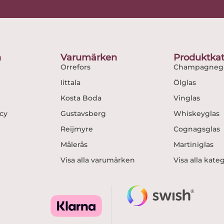
e
t
b
a
o
g
o
r
n
Varumärken
Produktkat
k
a
Orrefors
Champagnegl
m
Iittala
Ölglas
Kosta Boda
Vinglas
icy
Gustavsberg
Whiskeyglas
Reijmyre
Cognagsglas
Målerås
Martiniglas
Visa alla varumärken
Visa alla kate