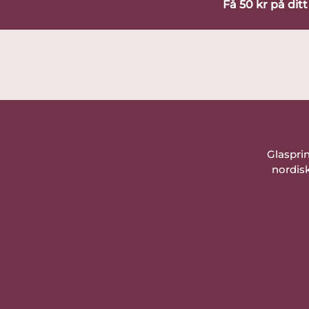
Få 50 kr på dit
Glaspri
nordisk