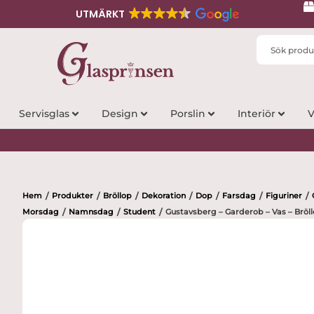
UTMÄRKT
Search
...
Servisglas
Design
Porslin
Interiör
V
Hem
Produkter
Bröllop
Dekoration
Dop
Farsdag
Figuriner
/
/
/
/
/
/
/
Morsdag
Namnsdag
Student
Gustavsberg – Garderob – Vas – Bröll
/
/
/