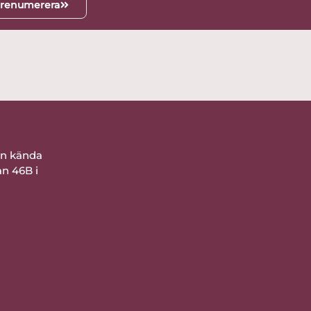
renumerera
ån kända
an 46B i