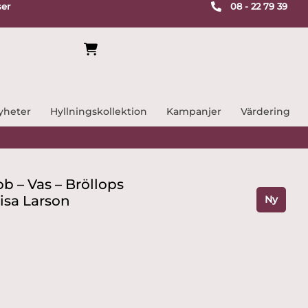
ser
08 - 22 79 39
yheter
Hyllningskollektion
Kampanjer
Värdering
b – Vas – Bröllops
isa Larson
Ny
ande
r.