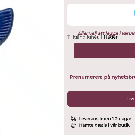
Eller välj att lägga i var
Gustavsberg
Tillgänglighet:
1 i lager
-
Garderob
-
Vas
-
Bröllops
Prenumerera på nyhetsbreve
Klänning
Blå
design
Läs
Lisa
Larson
mängd
Leverans inom 1-2 dagar
Hämta gratis i vår butik