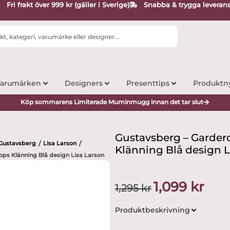
Fri frakt över 999 kr (gäller i Sverige)
Snabba & trygga leveran
arumärken
Designers
Presenttips
Produktn
Köp sommarens Limiterade Muminmugg innan det tar slut
Gustavsberg – Gardero
Gustavsberg
Lisa Larson
/
/
Klänning Blå design L
ops Klänning Blå design Lisa Larson
Det
Det
1,099
kr
1,295
kr
ursprungliga
nuvar
priset
priset
Produktbeskrivning
var:
är:
1,295 kr.
1,099 k