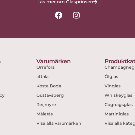
Läs mer om Glasprinsen
F
I
a
n
c
s
e
t
b
a
o
g
o
r
n
Varumärken
Produktkat
k
a
Orrefors
Champagnegl
m
Iittala
Ölglas
Kosta Boda
Vinglas
icy
Gustavsberg
Whiskeyglas
Reijmyre
Cognagsglas
Målerås
Martiniglas
Visa alla varumärken
Visa alla kate