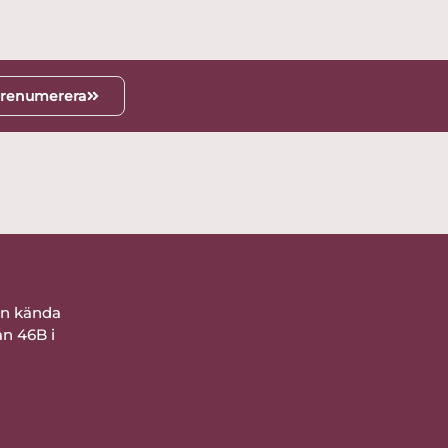
renumerera
ån kända
an 46B i