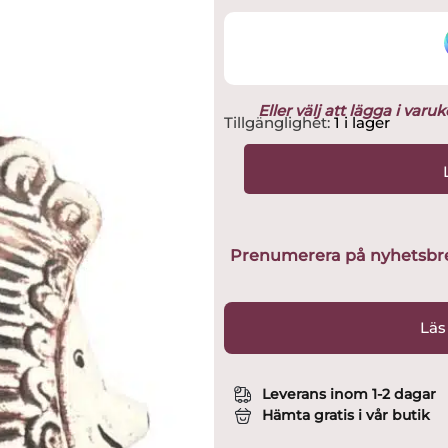
Eller välj att lägga i var
Gustavsberg
Tillgänglighet:
1 i lager
-
Svenska
Djur
-
Igelkott
Piggy
Prenumerera på nyhetsbreve
design
Lisa
Larson
Läs
mängd
Leverans inom 1-2 dagar
Hämta gratis i vår butik