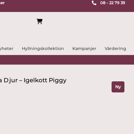
ser
08 - 22 79 39
yheter
Hyllningskollektion
Kampanjer
Värdering
 Djur – Igelkott Piggy
Ny
nde