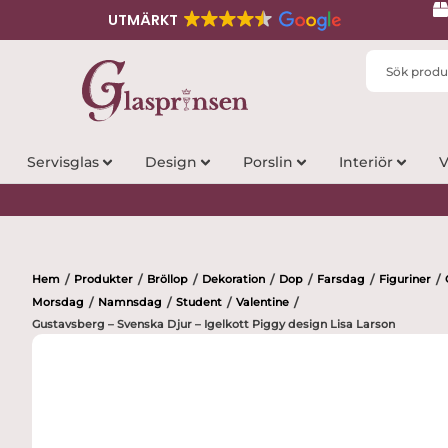
UTMÄRKT
Search
...
Servisglas
Design
Porslin
Interiör
V
Hem
Produkter
Bröllop
Dekoration
Dop
Farsdag
Figuriner
/
/
/
/
/
/
/
Morsdag
Namnsdag
Student
Valentine
/
/
/
/
Gustavsberg – Svenska Djur – Igelkott Piggy design Lisa Larson