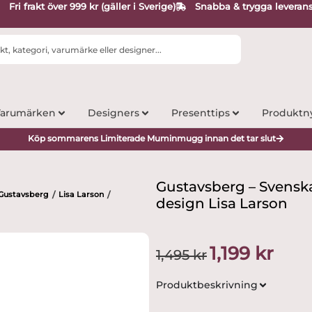
Fri frakt över 999 kr (gäller i Sverige)
Snabba & trygga leveran
arumärken
Designers
Presenttips
Produktn
Köp sommarens Limiterade Muminmugg innan det tar slut
Gustavsberg – Svenska
Gustavsberg
Lisa Larson
/
/
design Lisa Larson
Det
Det
1,199
kr
1,495
kr
ursprungliga
nuvara
priset
priset
Produktbeskrivning
var:
är:
1,495 kr.
1,199 kr.