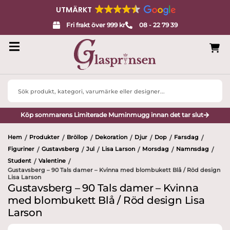
UTMÄRKT
Fri frakt över 999 kr
08 - 22 79 39
Search
...
Köp sommarens Limiterade Muminmugg innan det tar slut
Hem
Produkter
Bröllop
Dekoration
Djur
Dop
Farsdag
/
/
/
/
/
/
/
Figuriner
Gustavsberg
Jul
Lisa Larson
Morsdag
Namnsdag
/
/
/
/
/
/
Student
Valentine
/
/
Gustavsberg – 90 Tals damer – Kvinna med blombukett Blå / Röd design
Lisa Larson
Gustavsberg – 90 Tals damer – Kvinna
med blombukett Blå / Röd design Lisa
Larson