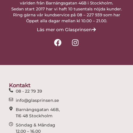
världen från Barnängsgatan 46B i Stockholm.
Sedan start 2017 har vi haft 10 tusentals nöjda kunder.
Ring gärna vår kundservice på 08 – 227 939 som har
Öppet alla dagar mellan kl 10.00 – 21.00.
Läs mer om Glasprinsen
F
I
a
n
c
s
e
t
b
a
o
g
o
r
Kontakt
k
a
08 - 22 79 39
m
info@glasprinsen.se
Barnängsgatan 46B,
116 48 Stockholm
Söndag & Måndag
12.00 – 16.00