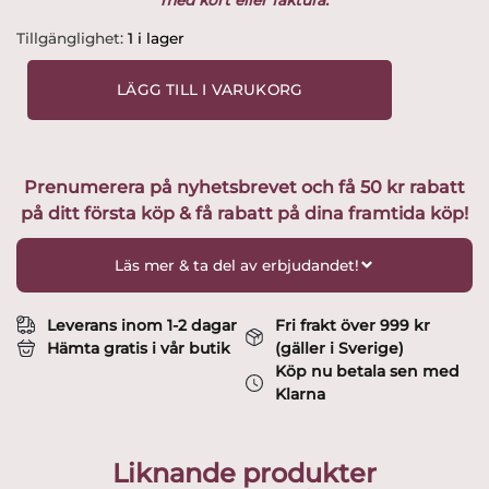
Gustavsberg
Tillgänglighet:
1 i lager
-
90
LÄGG TILL I VARUKORG
Tals
damer
-
Kvinna
Prenumerera på nyhetsbrevet och få 50 kr rabatt
med
på ditt första köp & få rabatt på dina framtida köp!
blombukett
Blå
/
Läs mer & ta del av erbjudandet!
Röd
design
Lisa
Leverans inom 1-2 dagar
Fri frakt över 999 kr
Larson
Hämta gratis i vår butik
(gäller i Sverige)
mängd
Köp nu betala sen med
Klarna
Liknande produkter