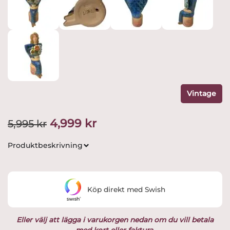
Vintage
Det
Det
4,999
kr
5,995
kr
ursprungliga
nuvarande
Produktbeskrivning
priset
priset
var:
är:
Köp direkt med Swish
5,995 kr.
4,999 kr.
Eller välj att lägga i varukorgen nedan om du vill betala
med kort eller faktura.