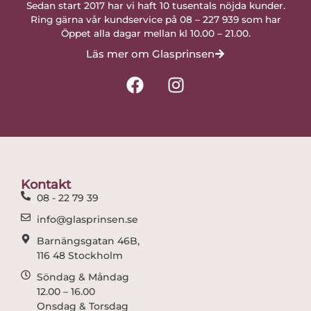
Sedan start 2017 har vi haft 10 tusentals nöjda kunder.
Ring gärna vår kundservice på 08 – 227 939 som har
Öppet alla dagar mellan kl 10.00 – 21.00.
Läs mer om Glasprinsen
F
I
a
n
c
s
e
t
b
a
o
g
o
r
Kontakt
k
a
08 - 22 79 39
m
info@glasprinsen.se
Barnängsgatan 46B,
116 48 Stockholm
Söndag & Måndag
12.00 – 16.00
Onsdag & Torsdag