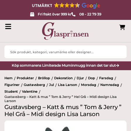
UTMÄRKT
Fri frakt över 999 kr
08 - 22 79 39
Search
...
Köp sommarens Limiterade Muminmugg innan det tar slut
Hem
Produkter
Bröllop
Dekoration
Djur
Dop
Farsdag
/
/
/
/
/
/
/
Figuriner
Gustavsberg
Jul
Lisa Larson
Morsdag
Namnsdag
/
/
/
/
/
/
Student
Valentine
/
/
Gustavsberg – Katt & mus ” Tom & Jerry ” Hel Grå – Midi design Lisa
Larson
Gustavsberg – Katt & mus ” Tom & Jerry ”
Hel Grå – Midi design Lisa Larson