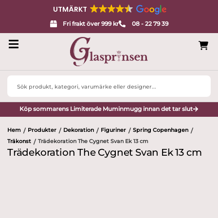
UTMÄRKT
Fri frakt över 999 kr
08 - 22 79 39
Search
...
Köp sommarens Limiterade Muminmugg innan det tar slut
Hem
Produkter
Dekoration
Figuriner
Spring Copenhagen
/
/
/
/
/
Träkonst
Trädekoration The Cygnet Svan Ek 13 cm
/
Trädekoration The Cygnet Svan Ek 13 cm