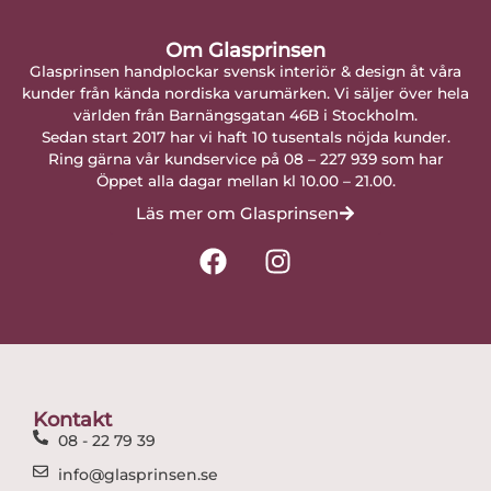
Om Glasprinsen
Glasprinsen handplockar svensk interiör & design åt våra
kunder från kända nordiska varumärken. Vi säljer över hela
världen från Barnängsgatan 46B i Stockholm.
Sedan start 2017 har vi haft 10 tusentals nöjda kunder.
Ring gärna vår kundservice på 08 – 227 939 som har
Öppet alla dagar mellan kl 10.00 – 21.00.
Läs mer om Glasprinsen
F
I
a
n
c
s
e
t
b
a
o
g
o
r
Kontakt
k
a
08 - 22 79 39
m
info@glasprinsen.se