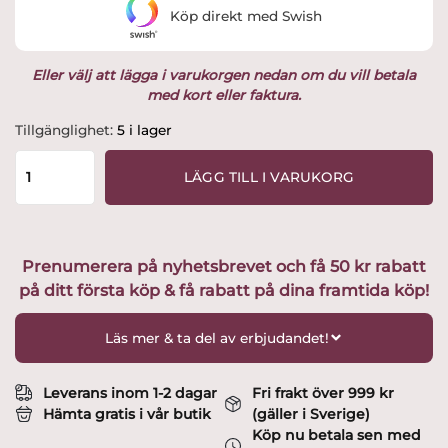
Köp direkt med Swish
Eller välj att lägga i varukorgen nedan om du vill betala
med kort eller faktura.
Trädekoration
Tillgänglighet:
5 i lager
The
Cygnet
LÄGG TILL I VARUKORG
Svan
Ek
13
cm
Prenumerera på nyhetsbrevet och få 50 kr rabatt
mängd
på ditt första köp & få rabatt på dina framtida köp!
Läs mer & ta del av erbjudandet!
Leverans inom 1-2 dagar
Fri frakt över 999 kr
Hämta gratis i vår butik
(gäller i Sverige)
Köp nu betala sen med