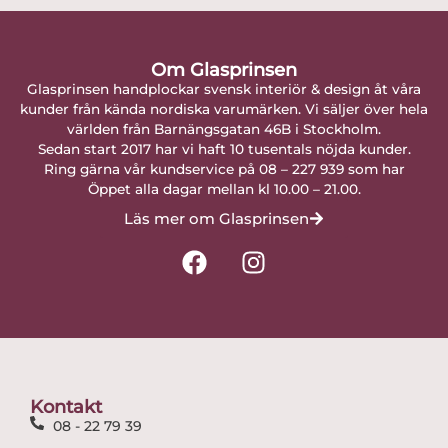
Om Glasprinsen
Glasprinsen handplockar svensk interiör & design åt våra
kunder från kända nordiska varumärken. Vi säljer över hela
världen från Barnängsgatan 46B i Stockholm.
Sedan start 2017 har vi haft 10 tusentals nöjda kunder.
Ring gärna vår kundservice på 08 – 227 939 som har
Öppet alla dagar mellan kl 10.00 – 21.00.
Läs mer om Glasprinsen
F
I
a
n
c
s
e
t
b
a
o
g
o
r
Kontakt
k
a
08 - 22 79 39