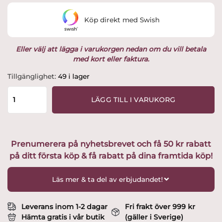
Köp direkt med Swish
Eller välj att lägga i varukorgen nedan om du vill betala
med kort eller faktura.
Tomten
Tillgänglighet:
49 i lager
den
långa
LÄGG TILL I VARUKORG
H.40cm
Design
Ruth
Vetter
Prenumerera på nyhetsbrevet och få 50 kr rabatt
mängd
på ditt första köp & få rabatt på dina framtida köp!
Läs mer & ta del av erbjudandet!
Leverans inom 1-2 dagar
Fri frakt över 999 kr
Hämta gratis i vår butik
(gäller i Sverige)