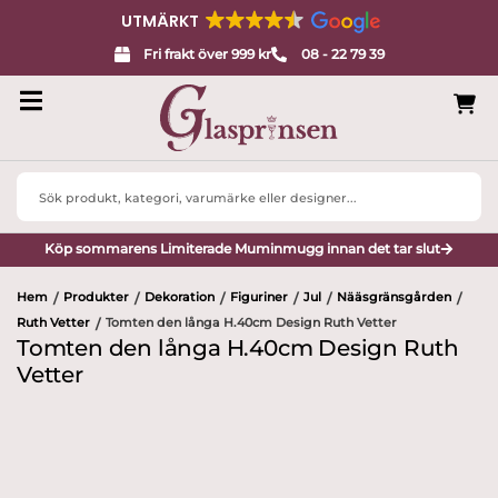
UTMÄRKT
Fri frakt över 999 kr
08 - 22 79 39
Search
...
Köp sommarens Limiterade Muminmugg innan det tar slut
Hem
Produkter
Dekoration
Figuriner
Jul
Nääsgränsgården
/
/
/
/
/
/
Ruth Vetter
Tomten den långa H.40cm Design Ruth Vetter
/
Tomten den långa H.40cm Design Ruth
Vetter