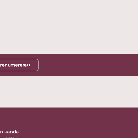
renumerera
ån kända