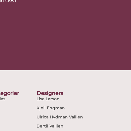
an 46B i
egorier
Designers
as
Lisa Larson
Kjell Engman
Ulrica Hydman Vallien
Bertil Vallien