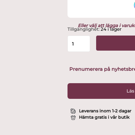
Eller välj att lägga i var
Rörstrand
Tillgänglighet:
24 i lager
-
Swedish
Grace
-
Gala
6
Prenumerera på nyhetsbreve
st
djupa
Tallrikar
Läs
25
cm
Design
Leverans inom 1-2 dagar
Louise
Hämta gratis i vår butik
Adelborg
mängd