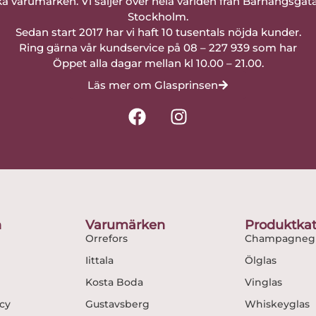
a varumärken. Vi säljer över hela världen från Barnängsgat
Stockholm.
Sedan start 2017 har vi haft 10 tusentals nöjda kunder.
Ring gärna vår kundservice på 08 – 227 939 som har
Öppet alla dagar mellan kl 10.00 – 21.00.
Läs mer om Glasprinsen
F
I
a
n
c
s
e
t
b
a
o
g
o
r
n
Varumärken
Produktkat
k
a
Orrefors
Champagnegl
m
Iittala
Ölglas
Kosta Boda
Vinglas
icy
Gustavsberg
Whiskeyglas