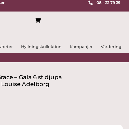
ser
08 - 22 79 39
yheter
Hyllningskollektion
Kampanjer
Värdering
race – Gala 6 st djupa
n Louise Adelborg
rande
kr.