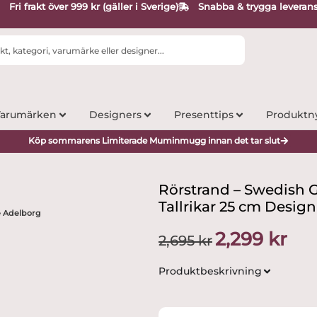
Fri frakt över 999 kr (gäller i Sverige)
Snabba & trygga leveran
arumärken
Designers
Presenttips
Produktn
Köp sommarens Limiterade Muminmugg innan det tar slut
Rörstrand – Swedish G
Tallrikar 25 cm Desig
se Adelborg
Det
Det
2,299
kr
2,695
kr
ursprungliga
nuva
priset
priset
Produktbeskrivning
var:
är:
2,695 kr.
2,299 