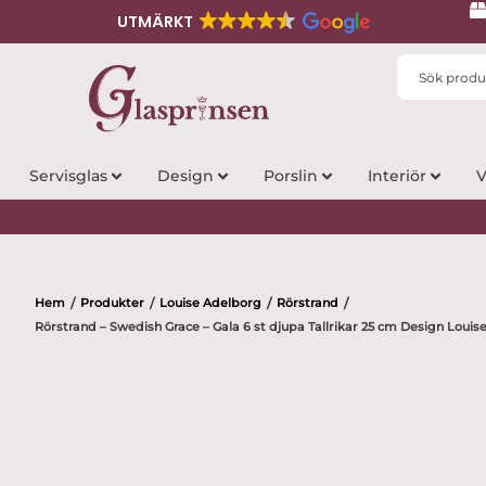
UTMÄRKT
Search
...
Servisglas
Design
Porslin
Interiör
V
Hem
Produkter
Louise Adelborg
Rörstrand
/
/
/
/
Rörstrand – Swedish Grace – Gala 6 st djupa Tallrikar 25 cm Design Loui