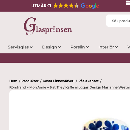
UTMÄRKT
Search
...
Servisglas
Design
Porslin
Interiör
V
Hem
Produkter
Kosta Linnewäfveri
Påslakanset
/
/
/
/
Rörstrand – Mon Amie – 6 st The / Kaffe muggar Design Marianne West