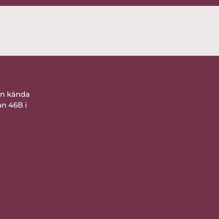
ån kända
an 46B i