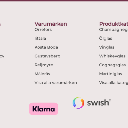
b
a
o
g
o
r
n
Varumärken
Produktkat
k
a
Orrefors
Champagnegl
m
Iittala
Ölglas
Kosta Boda
Vinglas
icy
Gustavsberg
Whiskeyglas
Reijmyre
Cognagsglas
Målerås
Martiniglas
Visa alla varumärken
Visa alla kate