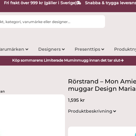
Fri frakt över 999 kr (gäller i Sverige)
Snabba & trygga leveran
arumärken
Designers
Presenttips
Produktn
Köp sommarens Limiterade Muminmugg innan det tar slut
Rörstrand – Mon Amie –
muggar Design Mari
man
1,595
kr
Produktbeskrivning