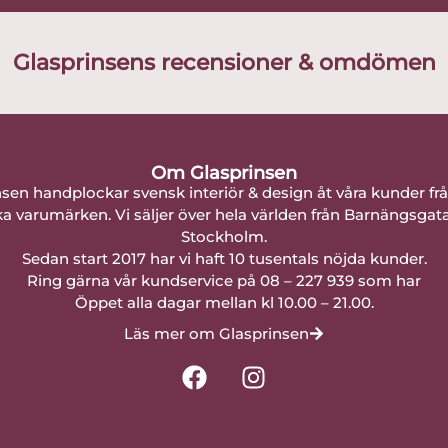
Glasprinsens recensioner & omdömen
Om Glasprinsen
nsen handplockar svensk interiör & design åt våra kunder fr
a varumärken. Vi säljer över hela världen från Barnängsgat
Stockholm.
Sedan start 2017 har vi haft 10 tusentals nöjda kunder.
Ring gärna vår kundservice på 08 – 227 939 som har
Öppet alla dagar mellan kl 10.00 – 21.00.
Läs mer om Glasprinsen
F
I
a
n
c
s
e
t