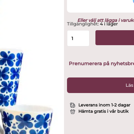
Eller välj att lägga i var
Rörstrand
Tillgänglighet:
4 i lager
-
Mon
Amie
-
6
st
Prenumerera på nyhetsbreve
The
/
Kaffe
Läs
muggar
Design
Marianne
Leverans inom 1-2 dagar
Westman
Hämta gratis i vår butik
mängd