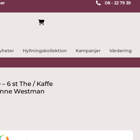
ser
08 - 22 79 39
yheter
Hyllningskollektion
Kampanjer
Värdering
 6 st The / Kaffe
anne Westman