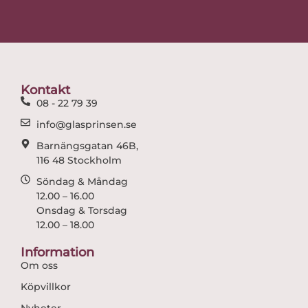
c
s
e
t
b
a
o
g
o
r
Kontakt
k
a
08 - 22 79 39
m
info@glasprinsen.se
Barnängsgatan 46B,
116 48 Stockholm
Söndag & Måndag
12.00 – 16.00
Onsdag & Torsdag
12.00 – 18.00
Information
Om oss
Köpvillkor
Nyheter