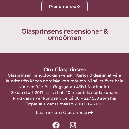
Prenumerera
Glasprinsens recensioner &
omdömen
Om Glasprinsen
Glasprinsen handplockar svensk interiör & design åt våra
kunder från kända nordiska varumärken. Vi säljer över hela
världen från Barnängsgatan 46B i Stockholm.
Sedan start 2017 har vi haft 10 tusentals nöjda kunder.
Ring gärna vår kundservice på 08 – 227 939 som har
Öppet alla dagar mellan kl 10.00 – 21.00.
Läs mer om Glasprinsen
F
I
a
n