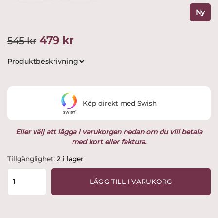
Ny
Det
Det
479
kr
545
kr
ursprungliga
nuvarande
Produktbeskrivning
priset
priset
var:
är:
Köp direkt med Swish
545 kr.
479 kr.
Eller välj att lägga i varukorgen nedan om du vill betala
med kort eller faktura.
Rolfbergkeramik
Tillgänglighet:
2 i lager
-
Tomtepar
LÄGG TILL I VARUKORG
H11
cm
Design
Rolf