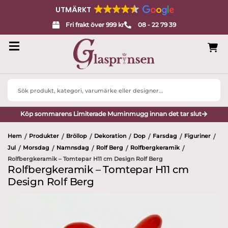
UTMÄRKT
Fri frakt över 999 kr
08 - 22 79 39
Search
...
Köp sommarens Limiterade Muminmugg innan det tar slut
Hem
Produkter
Bröllop
Dekoration
Dop
Farsdag
Figuriner
/
/
/
/
/
/
/
Jul
Morsdag
Namnsdag
Rolf Berg
Rolfbergkeramik
/
/
/
/
/
Rolfbergkeramik – Tomtepar H11 cm Design Rolf Berg
Rolfbergkeramik – Tomtepar H11 cm
Design Rolf Berg