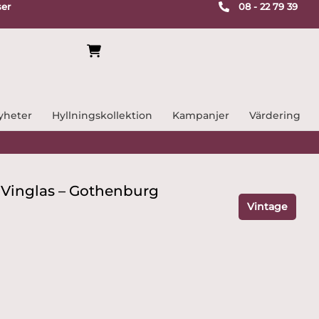
ser
08 - 22 79 39
yheter
Hyllningskollektion
Kampanjer
Värdering
ödVinglas – Gothenburg
Vintage
rande
t
 kr.