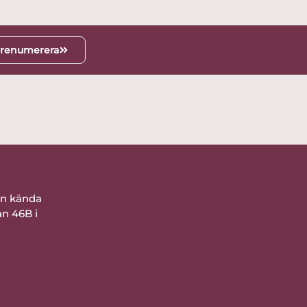
renumerera
ån kända
an 46B i