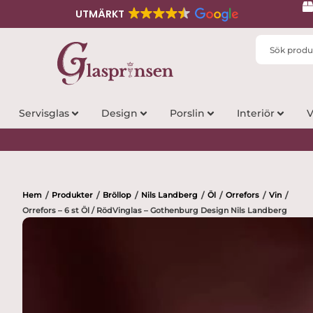
UTMÄRKT
Search
...
Servisglas
Design
Porslin
Interiör
V
Hem
Produkter
Bröllop
Nils Landberg
Öl
Orrefors
Vin
/
/
/
/
/
/
/
Orrefors – 6 st Öl / RödVinglas – Gothenburg Design Nils Landberg