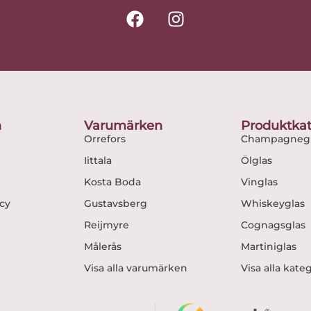
F
I
a
n
c
s
e
t
b
a
o
g
o
r
n
Varumärken
Produktkat
k
a
Orrefors
Champagnegl
m
Iittala
Ölglas
Kosta Boda
Vinglas
icy
Gustavsberg
Whiskeyglas
Reijmyre
Cognagsglas
Målerås
Martiniglas
Visa alla varumärken
Visa alla kate