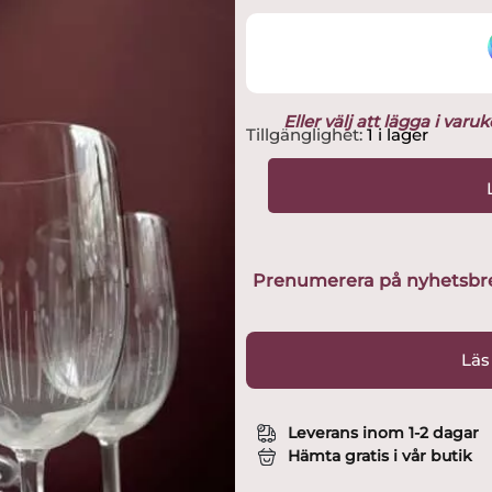
Eller välj att lägga i var
Orrefors
Tillgänglighet:
1 i lager
-
6
st
Öl
/
RödVinglas
Prenumerera på nyhetsbreve
-
Gothenburg
Design
Läs
Nils
Landberg
mängd
Leverans inom 1-2 dagar
Hämta gratis i vår butik