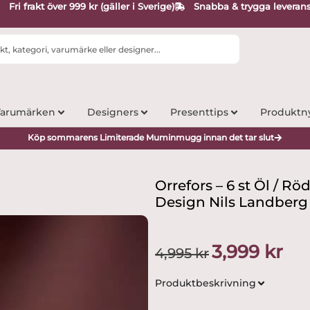
Fri frakt över 999 kr (gäller i Sverige)
Snabba & trygga leveran
arumärken
Designers
Presenttips
Produktn
Köp sommarens Limiterade Muminmugg innan det tar slut
Orrefors – 6 st Öl / R
Design Nils Landberg
Det
Det
3,999
kr
4,995
kr
ursprungliga
nuva
priset
prise
Produktbeskrivning
var:
är:
4,995 kr.
3,999