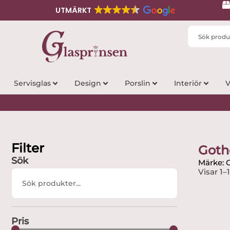
UTMÄRKT
Search
...
Servisglas
Design
Porslin
Interiör
V
Filter
Goth
Sök
Märke: 
Visar 1–
Search
...
Pris