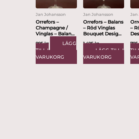
Jan Johansson
Jan Johansson
Jan
Orrefors –
Orrefors – Balans
Orr
Champagne /
– Röd Vinglas
– R
Vinglas – Balans
Bouquet Design
Des
Design Jan
Jan Johansson
Joh
LÄGG
995
kr
1,495
kr
79
Johansson
TILL I
LÄGG TILL I
TIL
VARUKORG
VARUKORG
VA