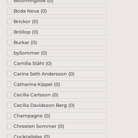
Bloomingville
(
0
)
Boda Nova
(
0
)
Brickor
(
0
)
Bröllop
(
0
)
Burkar
(
0
)
bySommer
(
0
)
Camilla Ståhl
(
0
)
Carina Seth Andersson
(
0
)
Catharina Kippel
(
0
)
Cecilia Carlsson
(
0
)
Cecilia Davidsson Berg
(
0
)
Champagne
(
0
)
Chresten Sommer
(
0
)
Cocktailglas
(
0
)