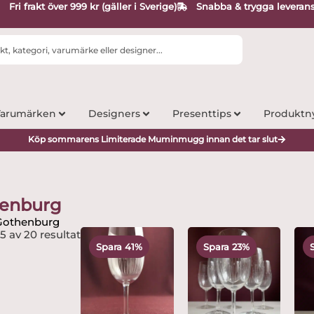
Fri frakt över 999 kr (gäller i Sverige)
Snabba & trygga leveran
arumärken
Designers
Presenttips
Produktn
Köp sommarens Limiterade Muminmugg innan det tar slut
enburg
Gothenburg
Det
Det
Det
Det
15 av 20 resultat
ursprungliga
nuvarande
ursprungliga
nuvarand
Spara 41%
Spara 23%
priset
priset
priset
priset
var:
är:
var:
är:
245 kr.
144 kr.
2,995 kr.
2,299 kr.