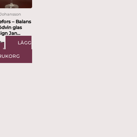
 Johansson
efors – Balans
ödvin glas
ign Jan
ansson
LÄGG
5
kr
L I
RUKORG