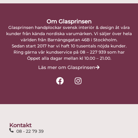
Om Glasprinsen
Glasprinsen handplockar svensk interiör & design åt våra
kunder från kända nordiska varumärken. Vi säljer över hela
världen från Barnängsgatan 46B i Stockholm.
Sedan start 2017 har vi haft 10 tusentals nöjda kunder.
Ring gärna vår kundservice på 08 – 227 939 som har
Öppet alla dagar mellan kl 10.00 – 21.00.
Läs mer om Glasprinsen
F
I
a
n
c
s
e
t
b
a
o
g
o
r
Kontakt
k
a
08 - 22 79 39