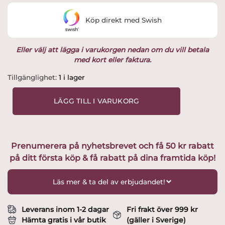
var:
är:
Köp direkt med Swish
349 kr.
299 kr.
Eller välj att lägga i varukorgen nedan om du vill betala
med kort eller faktura.
Ljusstake
Tillgänglighet:
1 i lager
Tomten
Håkan
LÄGG TILL I VARUKORG
H.14,5cm
Design
Ruth
Vetter
Prenumerera på nyhetsbrevet och få 50 kr rabatt
mängd
på ditt första köp & få rabatt på dina framtida köp!
Läs mer & ta del av erbjudandet!
Leverans inom 1-2 dagar
Fri frakt över 999 kr
Hämta gratis i vår butik
(gäller i Sverige)