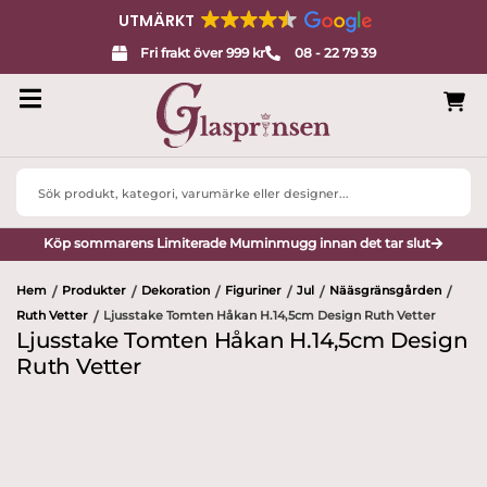
UTMÄRKT
Fri frakt över 999 kr
08 - 22 79 39
Search
...
Köp sommarens Limiterade Muminmugg innan det tar slut
Hem
Produkter
Dekoration
Figuriner
Jul
Nääsgränsgården
/
/
/
/
/
/
Ruth Vetter
Ljusstake Tomten Håkan H.14,5cm Design Ruth Vetter
/
Ljusstake Tomten Håkan H.14,5cm Design
Ruth Vetter