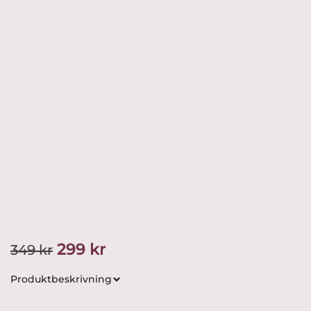
Det
Det
299
kr
349
kr
ursprungliga
nuvarande
Produktbeskrivning
priset
priset