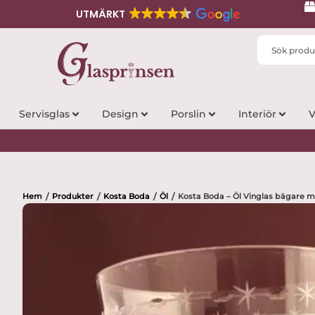
UTMÄRKT
Search
...
Servisglas
Design
Porslin
Interiör
V
Hem
Produkter
Kosta Boda
Öl
Kosta Boda – Öl Vinglas bägare m
/
/
/
/