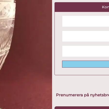
Kon
Prenumerera på nyhetsbreve