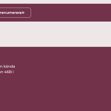
renumerera
ån kända
an 46B i