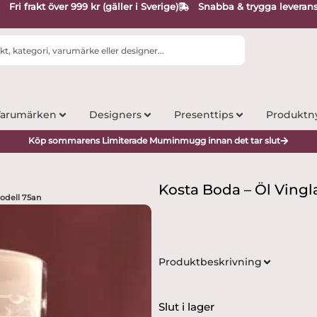
Fri frakt över 999 kr (gäller i Sverige)
Snabba & trygga leveran
arumärken
Designers
Presenttips
Produktn
Köp sommarens Limiterade Muminmugg innan det tar slut
Kosta Boda – Öl Vingl
odell 75an
Produktbeskrivning
Slut i lager