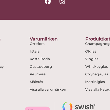
a
n
c
s
e
t
b
a
o
g
o
r
n
Varumärken
Produktkat
k
a
Orrefors
Champagnegl
m
Iittala
Ölglas
Kosta Boda
Vinglas
icy
Gustavsberg
Whiskeyglas
Reijmyre
Cognagsglas
Målerås
Martiniglas
Visa alla varumärken
Visa alla kate