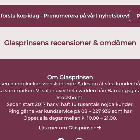
t första köp idag - Prenumerera på vårt nyhetsbrev!
P
Glasprinsens recensioner & omdömen
Om Glasprinsen
nsen handplockar svensk interiör & design åt våra kunder fr
a varumärken. Vi säljer över hela världen från Barnängsgat
Stockholm.
Sedan start 2017 har vi haft 10 tusentals nöjda kunder.
Ring gärna vår kundservice på 08 – 227 939 som har
Öppet alla dagar mellan kl 10.00 – 21.00.
Läs mer om Glasprinsen
F
I