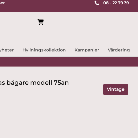
ser
08 - 22 79 39
yheter
Hyllningskollektion
Kampanjer
Värdering
as bägare modell 75an
Vintage