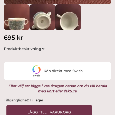
695
kr
Produktbeskrivning
Köp direkt med Swish
Eller välj att lägga i varukorgen nedan om du vill betala
med kort eller faktura.
Arabia
Tillgänglighet:
1 i lager
-
kaffekopp
LÄGG TILL I VARUKORG