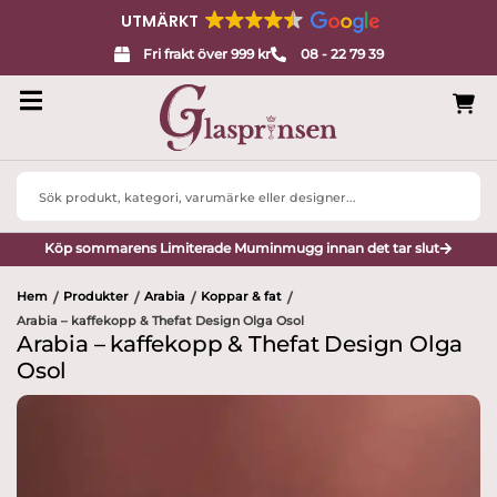
UTMÄRKT
Fri frakt över 999 kr
08 - 22 79 39
Search
...
Köp sommarens Limiterade Muminmugg innan det tar slut
Hem
Produkter
Arabia
Koppar & fat
/
/
/
/
Arabia – kaffekopp & Thefat Design Olga Osol
Arabia – kaffekopp & Thefat Design Olga
Osol