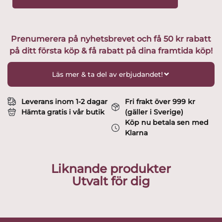
&
Thefat
Design
Olga
Prenumerera på nyhetsbrevet och få 50 kr rabatt
Osol
på ditt första köp & få rabatt på dina framtida köp!
mängd
Läs mer & ta del av erbjudandet!
Leverans inom 1-2 dagar
Fri frakt över 999 kr
Hämta gratis i vår butik
(gäller i Sverige)
Köp nu betala sen med
Klarna
Liknande produkter
Utvalt för dig