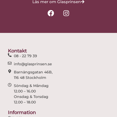
Läs mer om Glasprinsen
F
I
a
n
c
s
e
t
b
a
o
g
o
r
Kontakt
k
a
08 - 22 79 39
m
info@glasprinsen.se
Barnängsgatan 46B,
116 48 Stockholm
Söndag & Måndag
12.00 – 16.00
Onsdag & Torsdag
12.00 – 18.00
Information