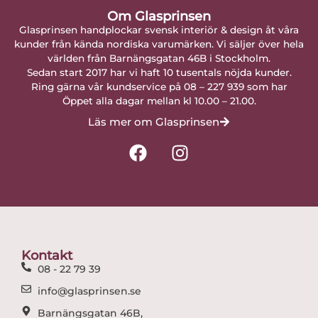
Om Glasprinsen
Glasprinsen handplockar svensk interiör & design åt våra
kunder från kända nordiska varumärken. Vi säljer över hela
världen från Barnängsgatan 46B i Stockholm.
Sedan start 2017 har vi haft 10 tusentals nöjda kunder.
Ring gärna vår kundservice på 08 – 227 939 som har
Öppet alla dagar mellan kl 10.00 – 21.00.
Läs mer om Glasprinsen
F
I
a
n
c
s
e
t
b
a
o
g
o
r
Kontakt
k
a
08 - 22 79 39
m
info@glasprinsen.se
Barnängsgatan 46B,