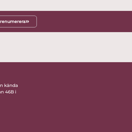
renumerera
ån kända
an 46B i