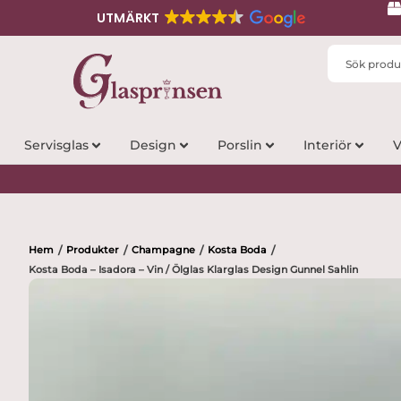
UTMÄRKT
Search
...
Servisglas
Design
Porslin
Interiör
V
Hem
Produkter
Champagne
Kosta Boda
/
/
/
/
Kosta Boda – Isadora – Vin / Ölglas Klarglas Design Gunnel Sahlin