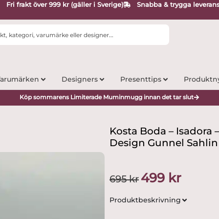
Fri frakt över 999 kr (gäller i Sverige)
Snabba & trygga leveran
arumärken
Designers
Presenttips
Produktn
Köp sommarens Limiterade Muminmugg innan det tar slut
Kosta Boda – Isadora –
Design Gunnel Sahlin
Det
Det
499
kr
695
kr
ursprungliga
nuvarand
priset
priset
Produktbeskrivning
var:
är:
695 kr.
499 kr.