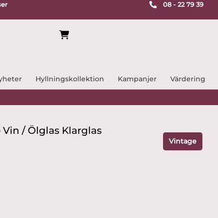
ser
08 - 22 79 39
yheter
Hyllningskollektion
Kampanjer
Värdering
 Vin / Ölglas Klarglas
Vintage
e