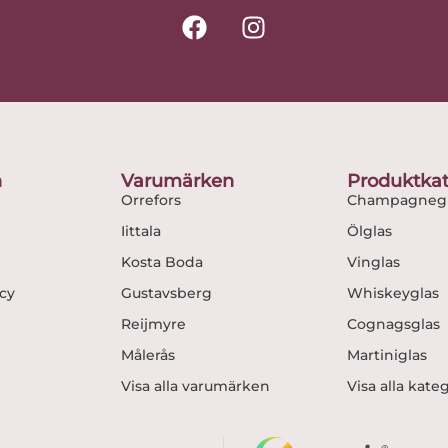
F
I
a
n
c
s
e
t
b
a
o
g
o
r
n
Varumärken
Produktkat
k
a
Orrefors
Champagnegl
m
Iittala
Ölglas
Kosta Boda
Vinglas
icy
Gustavsberg
Whiskeyglas
Reijmyre
Cognagsglas
Målerås
Martiniglas
Visa alla varumärken
Visa alla kate