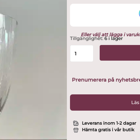
Eller välj att lägga i var
Kosta
Tillgänglighet:
6 i lager
Boda
-
Isadora
-
Vin
/
Prenumerera på nyhetsbreve
Ölglas
Klarglas
Design
Läs
Gunnel
Sahlin
mängd
Leverans inom 1-2 dagar
Hämta gratis i vår butik