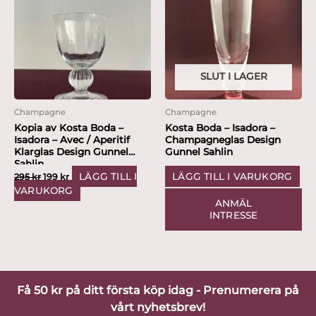
var:
är:
295 kr.
199 kr.
SLUT I LAGER
Champagne
Champagne
Kopia av Kosta Boda –
Kosta Boda – Isadora –
Isadora – Avec / Aperitif
Champagneglas Design
Klarglas Design Gunnel
Gunnel Sahlin
Sahlin
LÄGG TILL I
LÄGG TILL I VARUKORG
295
kr
199
kr
VARUKORG
ANMÄL
INTRESSE
Få 50 kr på ditt första köp idag - Prenumerera på
vårt nyhetsbrev!