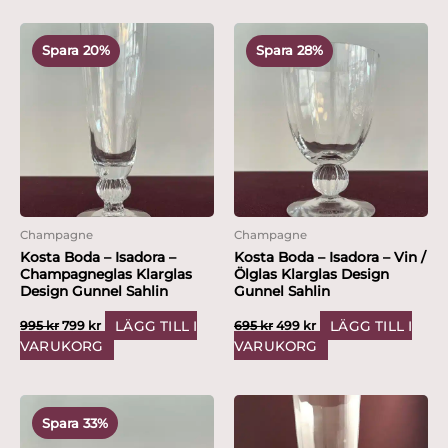
Det
Det
Det
Det
ursprungliga
nuvarande
ursprungliga
nuvarande
Spara 20%
Spara 28%
priset
priset
priset
priset
var:
är:
var:
är:
995 kr.
799 kr.
695 kr.
499 kr.
Champagne
Champagne
Kosta Boda – Isadora –
Kosta Boda – Isadora – Vin /
Champagneglas Klarglas
Ölglas Klarglas Design
Design Gunnel Sahlin
Gunnel Sahlin
LÄGG TILL I
LÄGG TILL I
995
kr
799
kr
695
kr
499
kr
VARUKORG
VARUKORG
Det
Det
ursprungliga
nuvarande
Spara 33%
priset
priset