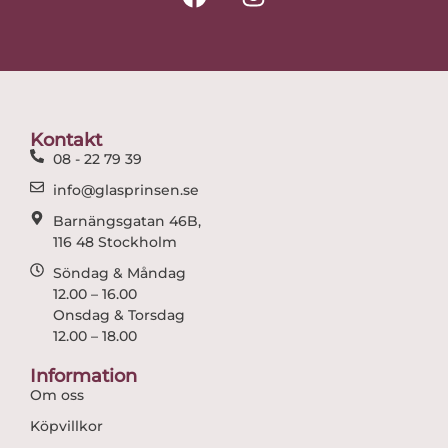
a
n
c
s
e
t
b
a
o
g
o
r
Kontakt
k
a
08 - 22 79 39
m
info@glasprinsen.se
Barnängsgatan 46B,
116 48 Stockholm
Söndag & Måndag
12.00 – 16.00
Onsdag & Torsdag
12.00 – 18.00
Information
Om oss
Köpvillkor